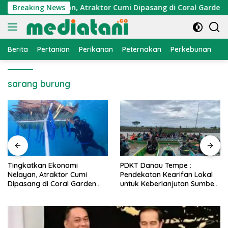
Langsung
Ekonomi Nelayan, Atraktor Cumi Dipasang di Coral Garden Pul
Breaking News
ke
konten
Berita
Pertanian
Perikanan
Peternakan
Perkebunan
L
sarang burung
i
PDKT Danau Tempe :
Cara Mengatasi Peny
Cumi
Pendekatan Kearifan Lokal
PMK pada Sapi Pera
Garden
untuk Keberlanjutan Sumber
Alami dan Medis
i
Daya Ikan