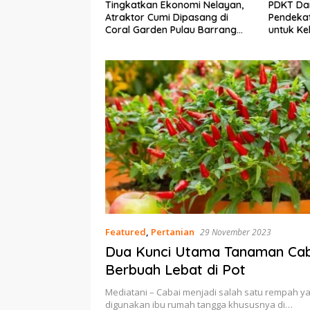
Ekonomi Nelayan,
PDKT Danau Tempe :
Cara Men
mi Dipasang di
Pendekatan Kearifan Lokal
pada Sap
n Pulau Barrang
untuk Keberlanjutan Sumber
dan Med
Daya Ikan
Featured
,
Pertanian
29 November 2023
Dua Kunci Utama Tanaman Cab
Berbuah Lebat di Pot
Mediatani – Cabai menjadi salah satu rempah y
digunakan ibu rumah tangga khususnya di…