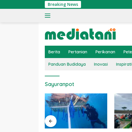
Langsung
Breaking News
ke
konten
Berita
Pertanian
Perikanan
Pet
Panduan Budidaya
Inovasi
Inspirati
Sayuranpot