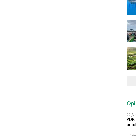
Opi
11 Ju
PDKT
untu
11 Ap