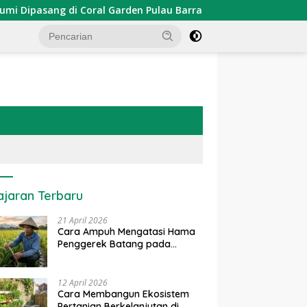
asang di Coral Garden Pulau Barrang Caddi
PDKT Dana
ajaran Terbaru
21 April 2026
Cara Ampuh Mengatasi Hama
Penggerek Batang pada
Tanaman Padi Secara Alami
dan Kimia
12 April 2026
Cara Membangun Ekosistem
Pertanian Berkelanjutan di