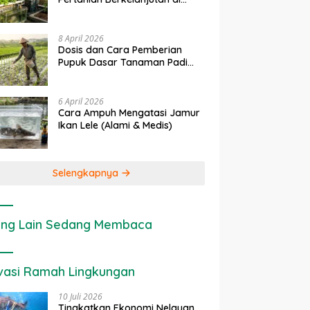
rapan IoT dalam
Ekonomi Sumber Daya Lahan:
P
Lahan Sempit
nian Modern di Indonesia
Cara Menghitung Valuasi
I
Ekologis Lahan Pertanian
a
8 April 2026
Dosis dan Cara Pemberian
Pupuk Dasar Tanaman Padi
yang Tepat
6 April 2026
Cara Ampuh Mengatasi Jamur
Ikan Lele (Alami & Medis)
Selengkapnya
ng Lain Sedang Membaca
vasi Ramah Lingkungan
10 Juli 2026
Tingkatkan Ekonomi Nelayan,