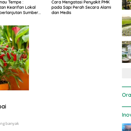
gatasi Penyakit PMK
Dosis dan Cara Pemupukan
Pene
i Perah Secara Alami
Tanaman Padi pada Fase
Perta
is
Vegetatif Aktif yang Tepat
Ora
ai
Ino
ang banyak