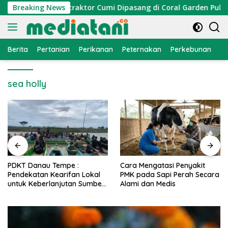
Langsung
omi Nelayan, Atraktor Cumi Dipasang di Coral Garden Pulau Ba
Breaking News
ke
konten
Berita
Pertanian
Perikanan
Peternakan
Perkebunan
L
sea holly
PDKT Danau Tempe :
Cara Mengatasi Penyakit
Pendekatan Kearifan Lokal
PMK pada Sapi Perah Secara
untuk Keberlanjutan Sumber
Alami dan Medis
Daya Ikan