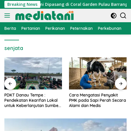
Langsung
n, Atraktor Cumi Dipasang di Coral Garden Pulau Barrang Cadd
Breaking News
ke
konten
Berita
Pertanian
Perikanan
Peternakan
Perkebunan
L
senjata
PDKT Danau Tempe :
Cara Mengatasi Penyakit
Pendekatan Kearifan Lokal
PMK pada Sapi Perah Secara
untuk Keberlanjutan Sumber
Alami dan Medis
Daya Ikan