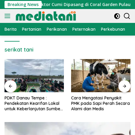
Langsung
 Nelayan, Atraktor Cumi Dipasang di Coral Garden Pulau Barr
Breaking News
ke
konten
Berita
Pertanian
Perikanan
Peternakan
Perkebunan
L
serikat tani
PDKT Danau Tempe :
Cara Mengatasi Penyakit
Pendekatan Kearifan Lokal
PMK pada Sapi Perah Secara
untuk Keberlanjutan Sumber
Alami dan Medis
Daya Ikan