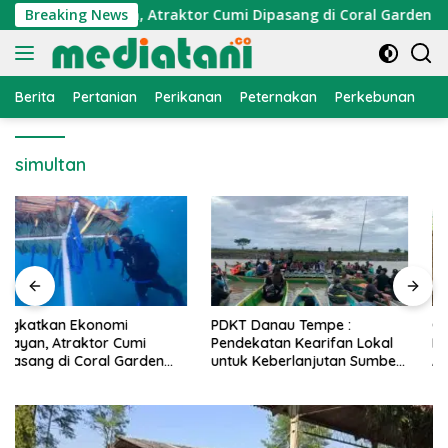
Langsung
konomi Nelayan, Atraktor Cumi Dipasang di Coral Garden Pula
Breaking News
ke
konten
Berita
Pertanian
Perikanan
Peternakan
Perkebunan
L
simultan
PDKT Danau Tempe :
Cara Mengatasi Penyakit
Pendekatan Kearifan Lokal
PMK pada Sapi Perah Secara
untuk Keberlanjutan Sumber
Alami dan Medis
Daya Ikan