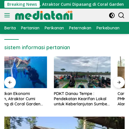
Langsung
konomi Nelayan, Atraktor Cumi Dipasang di Coral Garden Pula
Breaking News
ke
konten
Berita
Pertanian
Perikanan
Peternakan
Perkebunan
L
sistem informasi pertanian
PDKT Danau Tempe :
Cara Mengatasi Penyakit
Pendekatan Kearifan Lokal
PMK pada Sapi Perah Secara
untuk Keberlanjutan Sumber
Alami dan Medis
Daya Ikan