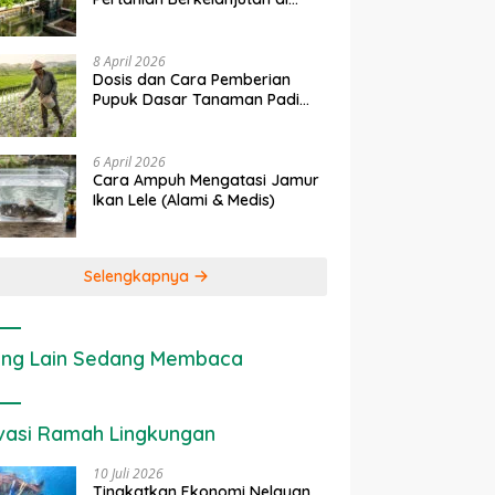
 Membuat Pakan
Tingkatkan Ekonomi Nelayan,
P
Lahan Sempit
ntasi dari Jerami Padi
Atraktor Cumi Dipasang di
P
 Meningkatkan Kualitas
Coral Garden Pulau Barrang
u
8 April 2026
Perah
Caddi
D
Dosis dan Cara Pemberian
Pupuk Dasar Tanaman Padi
yang Tepat
6 April 2026
Cara Ampuh Mengatasi Jamur
Ikan Lele (Alami & Medis)
Selengkapnya
ng Lain Sedang Membaca
vasi Ramah Lingkungan
10 Juli 2026
Tingkatkan Ekonomi Nelayan,