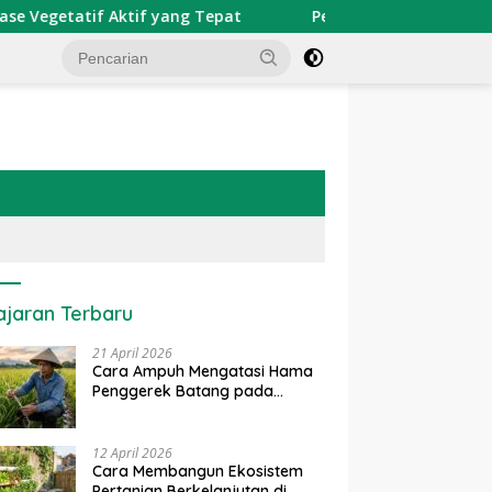
etatif Aktif yang Tepat
Penerapan IoT dalam Pertania
ajaran Terbaru
21 April 2026
Cara Ampuh Mengatasi Hama
Penggerek Batang pada
Tanaman Padi Secara Alami
dan Kimia
12 April 2026
Cara Membangun Ekosistem
Pertanian Berkelanjutan di