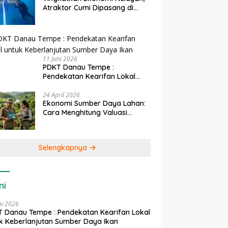
Atraktor Cumi Dipasang di
Coral Garden Pulau Barrang
Caddi
11 Juni 2026
PDKT Danau Tempe :
Pendekatan Kearifan Lokal
untuk Keberlanjutan Sumber
Daya Ikan
24 April 2026
Ekonomi Sumber Daya Lahan:
Cara Menghitung Valuasi
Ekologis Lahan Pertanian
Selengkapnya
ni
ni 2026
 Danau Tempe : Pendekatan Kearifan Lokal
k Keberlanjutan Sumber Daya Ikan