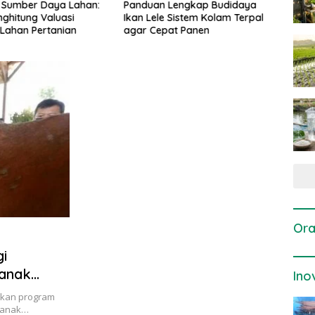
 Sumber Daya Lahan:
Panduan Lengkap Budidaya
Cara
ghitung Valuasi
Ikan Lele Sistem Kolam Terpal
Ferme
 Lahan Pertanian
agar Cepat Panen
untuk
Sapi 
Ora
i
ranak
Ino
rkan program
Manak…