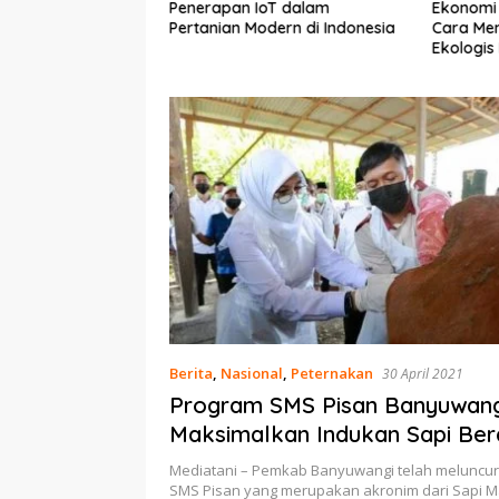
Cara Pemupukan
Penerapan IoT dalam
Ekonomi
di pada Fase
Pertanian Modern di Indonesia
Cara Men
tif yang Tepat
Ekologis
Berita
,
Nasional
,
Peternakan
30 April 2021
Program SMS Pisan Banyuwang
Maksimalkan Indukan Sapi Be
Setahun Sekali
Mediatani – Pemkab Banyuwangi telah meluncu
SMS Pisan yang merupakan akronim dari Sapi 