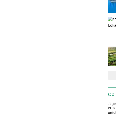
Opi
11 Ju
PDKT
untu