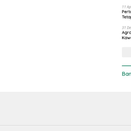
11 Ap
Pert
Teta
31 D
Agro
Kaw
Ban