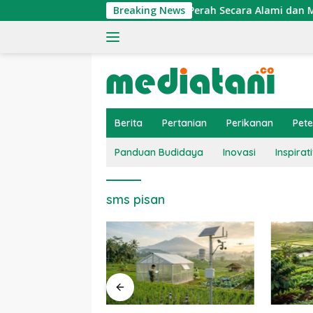
Langsung
gatasi Penyakit PMK pada Sapi Perah Secara Alami dan Medis
Breaking News
ke
konten
Berita
Pertanian
Perikanan
Pet
Panduan Budidaya
Inovasi
Inspirati
sms pisan