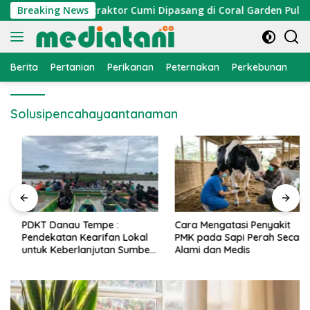
Langsung
omi Nelayan, Atraktor Cumi Dipasang di Coral Garden Pulau Ba
Breaking News
ke
konten
Berita
Pertanian
Perikanan
Peternakan
Perkebunan
L
Solusipencahayaantanaman
PDKT Danau Tempe :
Cara Mengatasi Penyakit
Pendekatan Kearifan Lokal
PMK pada Sapi Perah Secara
untuk Keberlanjutan Sumber
Alami dan Medis
Daya Ikan