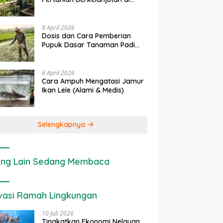
rapan IoT dalam
Ekonomi Sumber Daya Lahan:
P
Lahan Sempit
nian Modern di Indonesia
Cara Menghitung Valuasi
I
Ekologis Lahan Pertanian
a
8 April 2026
Dosis dan Cara Pemberian
Pupuk Dasar Tanaman Padi
yang Tepat
6 April 2026
Cara Ampuh Mengatasi Jamur
Ikan Lele (Alami & Medis)
Selengkapnya
ng Lain Sedang Membaca
vasi Ramah Lingkungan
10 Juli 2026
Tingkatkan Ekonomi Nelayan,