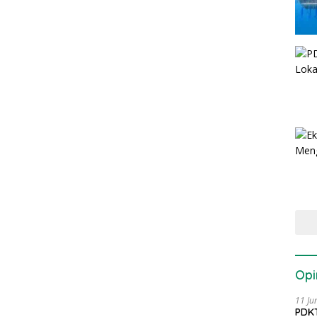
Opi
11 Ju
PDKT