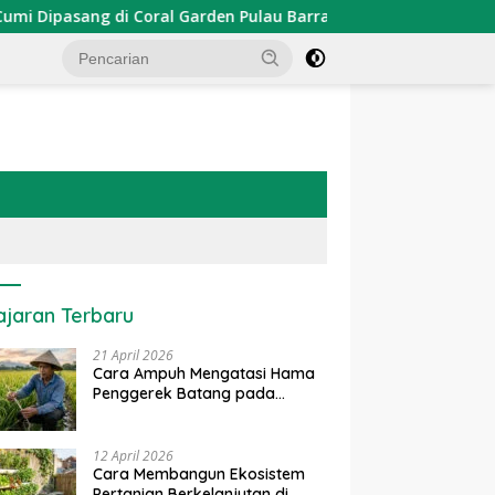
asang di Coral Garden Pulau Barrang Caddi
PDKT Dana
ajaran Terbaru
21 April 2026
Cara Ampuh Mengatasi Hama
Penggerek Batang pada
Tanaman Padi Secara Alami
dan Kimia
12 April 2026
Cara Membangun Ekosistem
Pertanian Berkelanjutan di