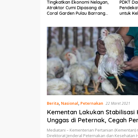
Ekonomi Nelayan,
PDKT Danau Tempe :
Cara Men
mi Dipasang di
Pendekatan Kearifan Lokal
pada Sap
n Pulau Barrang
untuk Keberlanjutan Sumber
dan Med
Daya Ikan
Berita
,
Nasional
,
Peternakan
22 Maret 2021
Kementan Lakukan Stabilisasi
Unggas di Peternak, Cegah Pen
Bawah HPP
Mediatani – Kementerian Pertanian (Kementan) 
Direktorat Jenderal Peternakan dan Kesehatan 