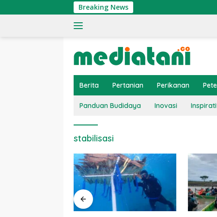
Langsung
Breaking News
ke
konten
Berita
Pertanian
Perikanan
Pet
Panduan Budidaya
Inovasi
Inspirati
stabilisasi