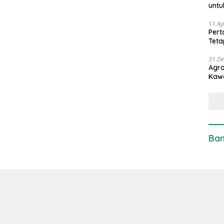
untu
11 Ap
Pert
Teta
31 D
Agro
Kaw
Ban