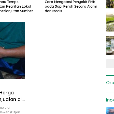
gatasi Penyakit PMK
Dosis dan Cara Pemupukan
Pene
i Perah Secara Alami
Tanaman Padi pada Fase
Perta
is
Vegetatif Aktif yang Tepat
Ora
 Harga
jualan di
Ino
melalui
Hewan (Ditjen