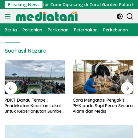
Langsung
 Nelayan, Atraktor Cumi Dipasang di Coral Garden Pulau Barra
Breaking News
ke
konten
Berita
Pertanian
Perikanan
Peternakan
Perkebunan
L
Suahasil Nazara
PDKT Danau Tempe :
Cara Mengatasi Penyakit
Pendekatan Kearifan Lokal
PMK pada Sapi Perah Secara
untuk Keberlanjutan Sumber
Alami dan Medis
Daya Ikan