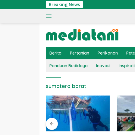
Langsung
Breaking News
ke
konten
Berita
Pertanian
Perikanan
Pet
Panduan Budidaya
Inovasi
Inspirati
sumatera barat