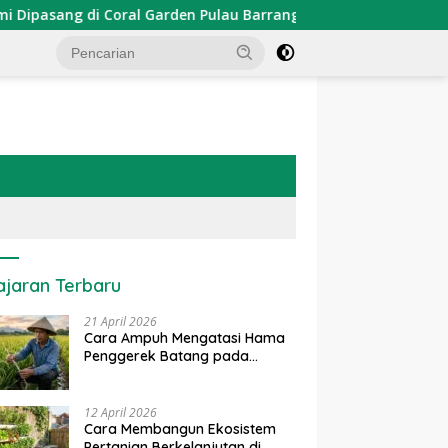
di Coral Garden Pulau Barrang Caddi
PDKT Danau Tempe
ajaran Terbaru
21 April 2026
Cara Ampuh Mengatasi Hama
Penggerek Batang pada
Tanaman Padi Secara Alami
dan Kimia
12 April 2026
Cara Membangun Ekosistem
Pertanian Berkelanjutan di