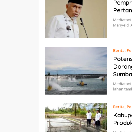
Pempr
Pertan
Mediatani
Mahyeldi 
Berita
,
Pe
Potens
Doron
Sumba
Mediatani 
lahan tam
Berita
,
Pe
Kabup
Produk