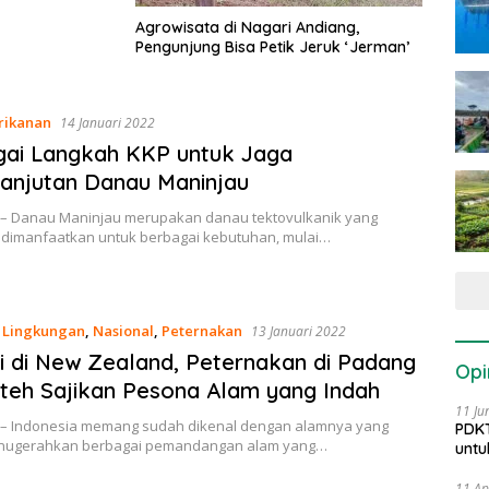
Agrowisata di Nagari Andiang,
Pengunjung Bisa Petik Jeruk ‘Jerman’
rikanan
14 Januari 2022
gai Langkah KKP untuk Jaga
anjutan Danau Maninjau
 – Danau Maninjau merupakan danau tektovulkanik yang
i dimanfaatkan untuk berbagai kebutuhan, mulai…
,
Lingkungan
,
Nasional
,
Peternakan
13 Januari 2022
i di New Zealand, Peternakan di Padang
Opi
eh Sajikan Pesona Alam yang Indah
11 Ju
 – Indonesia memang sudah dikenal dengan alamnya yang
PDKT
anugerahkan berbagai pemandangan alam yang…
untu
11 Ap