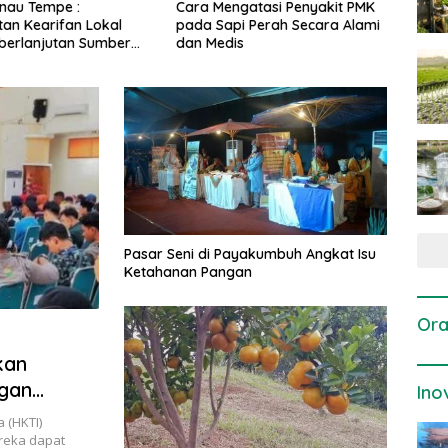
gatasi Penyakit PMK
Dosis dan Cara Pemupukan
Pene
i Perah Secara Alami
Tanaman Padi pada Fase
Perta
is
Vegetatif Aktif yang Tepat
Pasar Seni di Payakumbuh Angkat Isu
Ketahanan Pangan
Ora
kan
ngan
Ino
 (HKTI)
reka dapat