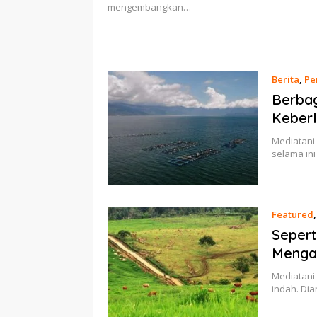
mengembangkan…
Berita
,
Pe
Berba
Keberl
Mediatani
selama in
Featured
Sepert
Mengat
Mediatani
indah. Di