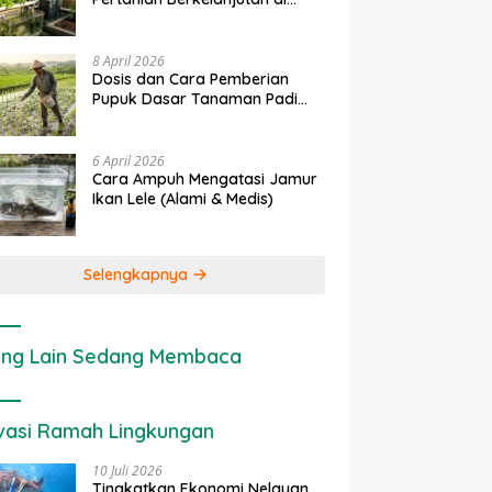
rapan IoT dalam
Ekonomi Sumber Daya Lahan:
P
Lahan Sempit
nian Modern di Indonesia
Cara Menghitung Valuasi
I
Ekologis Lahan Pertanian
a
8 April 2026
Dosis dan Cara Pemberian
Pupuk Dasar Tanaman Padi
yang Tepat
6 April 2026
Cara Ampuh Mengatasi Jamur
Ikan Lele (Alami & Medis)
Selengkapnya
ng Lain Sedang Membaca
vasi Ramah Lingkungan
10 Juli 2026
Tingkatkan Ekonomi Nelayan,