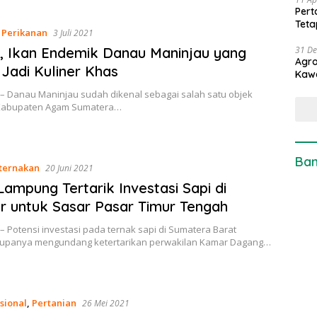
Pert
Teta
,
Perikanan
3 Juli 2021
, Ikan Endemik Danau Maninjau yang
31 D
Agro
 Jadi Kuliner Khas
Kaw
 – Danau Maninjau sudah dikenal sebagai salah satu objek
 Kabupaten Agam Sumatera…
Ban
ternakan
20 Juni 2021
Lampung Tertarik Investasi Sapi di
 untuk Sasar Pasar Timur Tengah
– Potensi investasi pada ternak sapi di Sumatera Barat
rupanya mengundang ketertarikan perwakilan Kamar Dagang…
sional
,
Pertanian
26 Mei 2021