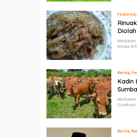
Featured
Rinuak
Diolah
Mediatani
wisata di
Berita
,
Pe
Kadin 
Sumbar
Mediatani 
(Sumbar) 
Berita
,
Na