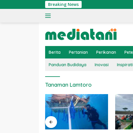
Langsung
Breaking News
ke
konten
Berita
Pertanian
Perikanan
Pet
Panduan Budidaya
Inovasi
Inspirati
Tanaman Lamtoro