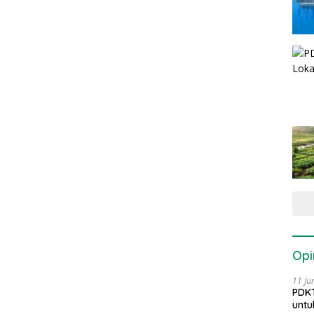
Opi
11 Ju
PDKT
untu