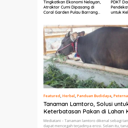
n Ekonomi Nelayan,
PDKT Danau Tempe :
Cara M
umi Dipasang di
Pendekatan Kearifan Lokal
pada S
den Pulau Barrang
untuk Keberlanjutan Sumber
dan Me
Daya Ikan
Featured
,
Herbal
,
Panduan Budidaya
,
Petern
Desember 2024
Tanaman Lamtoro, Solusi untuk
Keterbatasan Pakan di Lahan 
Mediatani – Tanaman lamtoro dikenal sebagi t
dapat mencegah terjadinya erosi. Selain itu, t