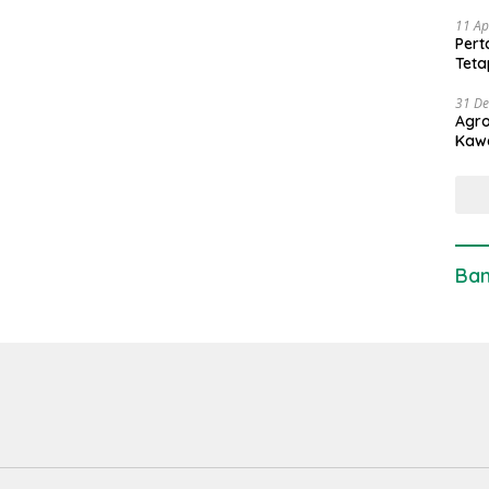
11 Ap
Pert
Teta
31 D
Agro
Kaw
Ban