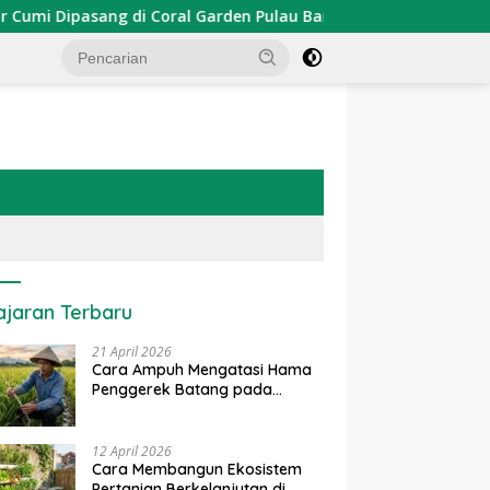
Dipasang di Coral Garden Pulau Barrang Caddi
PDKT Da
ajaran Terbaru
21 April 2026
Cara Ampuh Mengatasi Hama
Penggerek Batang pada
Tanaman Padi Secara Alami
dan Kimia
12 April 2026
Cara Membangun Ekosistem
Pertanian Berkelanjutan di