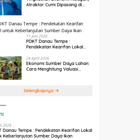
Atraktor Cumi Dipasang di
Coral Garden Pulau Barrang
Caddi
11 Juni 2026
PDKT Danau Tempe :
Pendekatan Kearifan Lokal
untuk Keberlanjutan Sumber
Daya Ikan
24 April 2026
Ekonomi Sumber Daya Lahan:
Cara Menghitung Valuasi
Ekologis Lahan Pertanian
Selengkapnya
ni
ni 2026
 Danau Tempe : Pendekatan Kearifan Lokal
k Keberlanjutan Sumber Daya Ikan