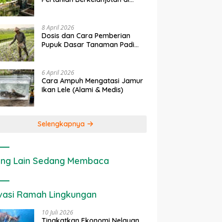
erapan IoT dalam
Ekonomi Sumber Daya Lahan:
Lahan Sempit
tanian Modern di Indonesia
Cara Menghitung Valuasi
Ekologis Lahan Pertanian
8 April 2026
Dosis dan Cara Pemberian
Pupuk Dasar Tanaman Padi
yang Tepat
6 April 2026
Cara Ampuh Mengatasi Jamur
Ikan Lele (Alami & Medis)
Selengkapnya
ng Lain Sedang Membaca
vasi Ramah Lingkungan
10 Juli 2026
Tingkatkan Ekonomi Nelayan,