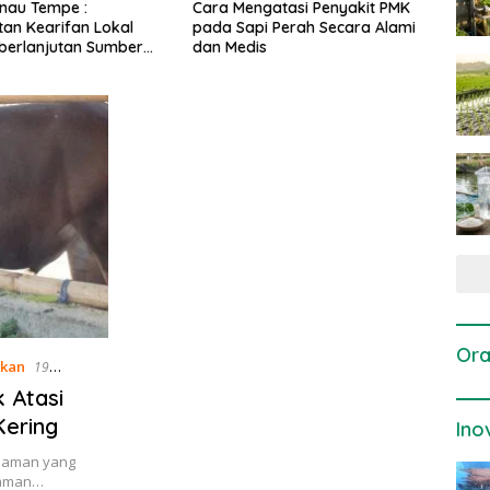
engatasi Penyakit PMK
Dosis dan Cara Pemupukan
Pen
api Perah Secara Alami
Tanaman Padi pada Fase
Per
dis
Vegetatif Aktif yang Tepat
Ora
akan
19
 Atasi
Kering
Ino
anaman yang
anaman…