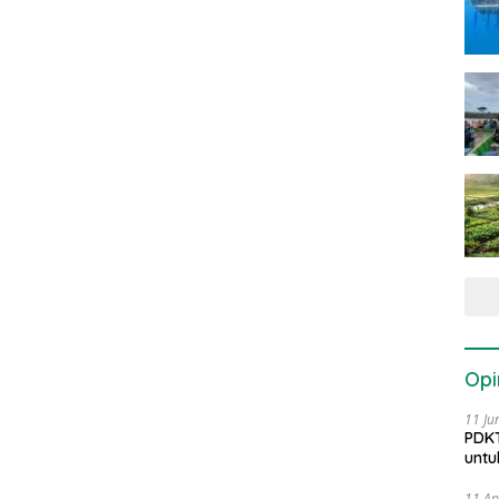
Opi
11 Ju
PDKT
untu
11 Ap