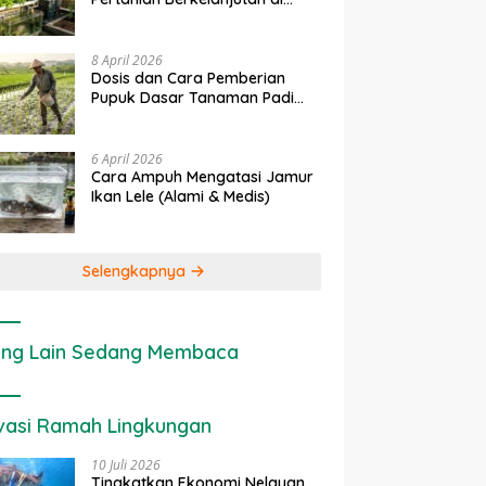
upukan
Penerapan IoT dalam
Ekonomi Sumber 
Lahan Sempit
Fase
Pertanian Modern di Indonesia
Cara Menghitung V
Tepat
Ekologis Lahan Pe
8 April 2026
Dosis dan Cara Pemberian
Pupuk Dasar Tanaman Padi
yang Tepat
6 April 2026
Cara Ampuh Mengatasi Jamur
Ikan Lele (Alami & Medis)
Selengkapnya
ng Lain Sedang Membaca
vasi Ramah Lingkungan
10 Juli 2026
Tingkatkan Ekonomi Nelayan,