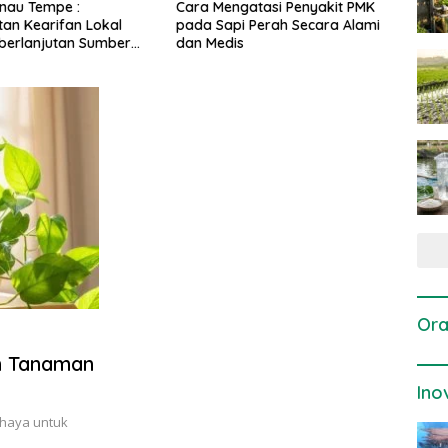
Cara Mengatasi Penyakit PMK
Dosis dan Cara Pem
al
pada Sapi Perah Secara Alami
Tanaman Padi pada 
ber
dan Medis
Vegetatif Aktif yang 
Ora
n Tanaman
Ino
ahaya untuk