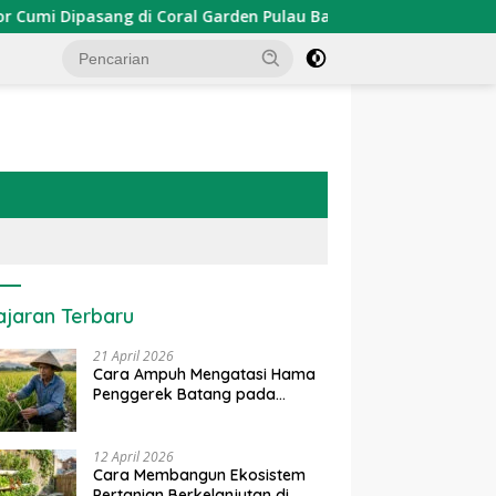
 Dipasang di Coral Garden Pulau Barrang Caddi
PDKT D
ajaran Terbaru
21 April 2026
Cara Ampuh Mengatasi Hama
Penggerek Batang pada
Tanaman Padi Secara Alami
dan Kimia
12 April 2026
Cara Membangun Ekosistem
Pertanian Berkelanjutan di