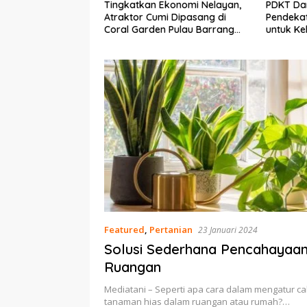
Tingkatkan Ekonomi Nelayan,
PDKT Danau Tempe :
Atraktor Cumi Dipasang di
Pendekatan Kearifan Lok
Coral Garden Pulau Barrang
untuk Keberlanjutan Sum
Caddi
Daya Ikan
Featured
,
Pertanian
23 Januari 2024
Solusi Sederhana Pencahayaa
Ruangan
Mediatani – Seperti apa cara dalam mengatur c
tanaman hias dalam ruangan atau rumah?…