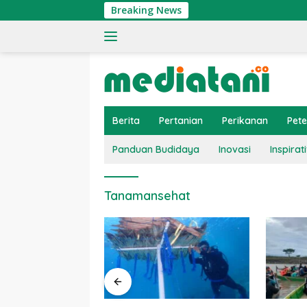
Langsung
Breaking News
ke
konten
Berita
Pertanian
Perikanan
Pet
Panduan Budidaya
Inovasi
Inspirati
Tanamansehat