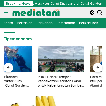
Langsung
konomi Nelayan, Atraktor Cumi Dipasang di Coral Garden Pula
Breaking News
ke
konten
Berita
Pertanian
Perikanan
Peternakan
Perkebunan
L
Tipsmenanam
PDKT Danau Tempe :
Cara Mengatasi Penyakit
Pendekatan Kearifan Lokal
PMK pada Sapi Perah Secara
untuk Keberlanjutan Sumber
Alami dan Medis
Daya Ikan