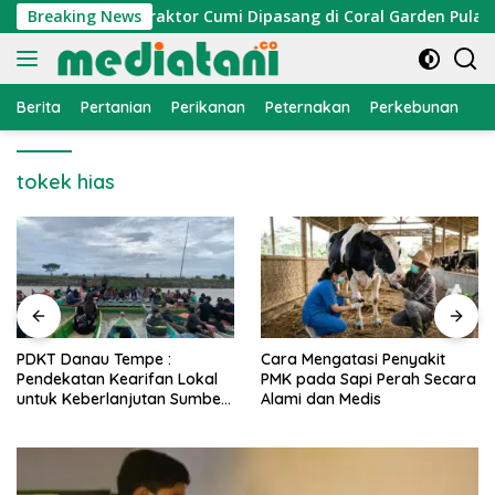
Langsung
mi Nelayan, Atraktor Cumi Dipasang di Coral Garden Pulau Ba
Breaking News
ke
konten
Berita
Pertanian
Perikanan
Peternakan
Perkebunan
L
tokek hias
PDKT Danau Tempe :
Cara Mengatasi Penyakit
Pendekatan Kearifan Lokal
PMK pada Sapi Perah Secara
untuk Keberlanjutan Sumber
Alami dan Medis
Daya Ikan