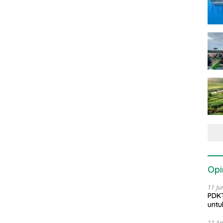
Opi
11 Ju
PDKT
untu
11 Ap