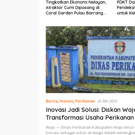
Ekonomi Nelayan,
PDKT Danau Tempe :
Cara Men
mi Dipasang di
Pendekatan Kearifan Lokal
pada Sap
n Pulau Barrang
untuk Keberlanjutan Sumber
dan Med
Daya Ikan
Berita
,
Inovasi
,
Perikanan
26 Mei 2025
Inovasi Jadi Solusi: Diskan Wa
Transformasi Usaha Perikanan
GALATIRTA
Wajo — Dinas Perikanan Kabupaten Wajo teru
inovasi sebagai solusi strategis dalam meningk