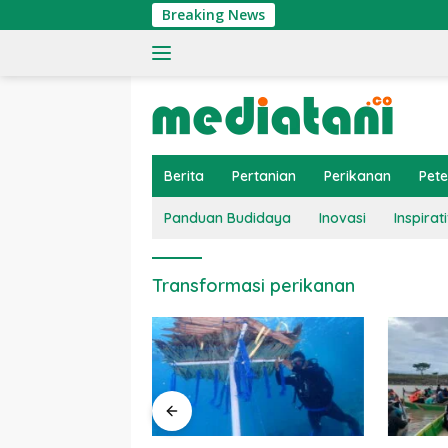
Langsung
Breaking News
ke
konten
Berita
Pertanian
Perikanan
Pet
Panduan Budidaya
Inovasi
Inspirati
Transformasi perikanan