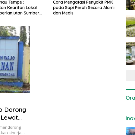
gatasi Penyakit PMK
Dosis dan Cara Pemupukan
Pene
i Perah Secara Alami
Tanaman Padi pada Fase
Perta
is
Vegetatif Aktif yang Tepat
Ora
jo Dorong
 Lewat
Ino
s mendorong
atkan kinerja…