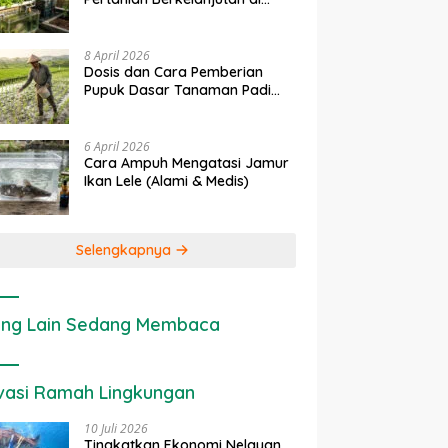
rapan IoT dalam
Ekonomi Sumber Daya Lahan:
P
Lahan Sempit
nian Modern di Indonesia
Cara Menghitung Valuasi
I
Ekologis Lahan Pertanian
a
8 April 2026
Dosis dan Cara Pemberian
Pupuk Dasar Tanaman Padi
yang Tepat
6 April 2026
Cara Ampuh Mengatasi Jamur
Ikan Lele (Alami & Medis)
Selengkapnya
ng Lain Sedang Membaca
vasi Ramah Lingkungan
10 Juli 2026
Tingkatkan Ekonomi Nelayan,