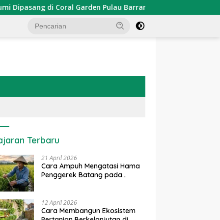
asang di Coral Garden Pulau Barrang Caddi
PDKT Dana
ajaran Terbaru
21 April 2026
Cara Ampuh Mengatasi Hama
Penggerek Batang pada
Tanaman Padi Secara Alami
dan Kimia
12 April 2026
Cara Membangun Ekosistem
Pertanian Berkelanjutan di