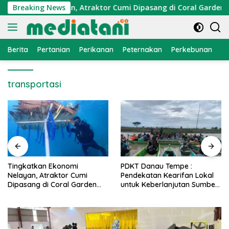
Langsung
Ekonomi Nelayan, Atraktor Cumi Dipasang di Coral Garden Pul
Breaking News
ke
konten
Berita
Pertanian
Perikanan
Peternakan
Perkebunan
L
transportasi
PDKT Danau Tempe :
Cara Mengatasi Penyakit
Pendekatan Kearifan Lokal
PMK pada Sapi Perah Secar
untuk Keberlanjutan Sumber
Alami dan Medis
Daya Ikan