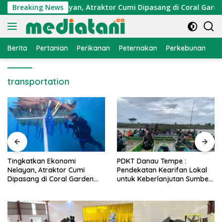
Langsung
an Ekonomi Nelayan, Atraktor Cumi Dipasang di Coral Garden P
Breaking News
ke
konten
Berita
Pertanian
Perikanan
Peternakan
Perkebunan
L
transportation
Tingkatkan Ekonomi
PDKT Danau Tempe :
Nelayan, Atraktor Cumi
Pendekatan Kearifan Lokal
Dipasang di Coral Garden
untuk Keberlanjutan Sumber
Pulau Barrang Caddi
Daya Ikan