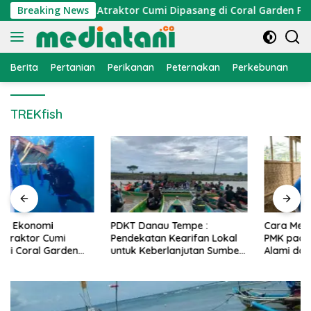
Langsung
konomi Nelayan, Atraktor Cumi Dipasang di Coral Garden Pulau
Breaking News
ke
konten
Berita
Pertanian
Perikanan
Peternakan
Perkebunan
L
TREKfish
PDKT Danau Tempe :
Cara Mengatasi Penyakit
Pendekatan Kearifan Lokal
PMK pada Sapi Perah Secara
untuk Keberlanjutan Sumber
Alami dan Medis
Daya Ikan