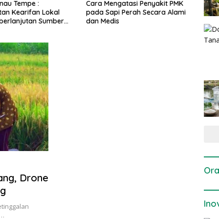
gatasi Penyakit PMK
Dosis dan Cara Pemupukan
Pene
i Perah Secara Alami
Tanaman Padi pada Fase
Perta
is
Vegetatif Aktif yang Tepat
Ora
ang, Drone
ng
Ino
etinggalan
a…