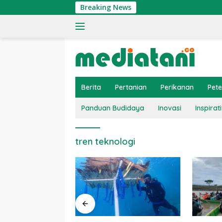
Langsung
Breaking News
ke
konten
Berita
Pertanian
Perikanan
Pet
Panduan Budidaya
Inovasi
Inspirati
tren teknologi