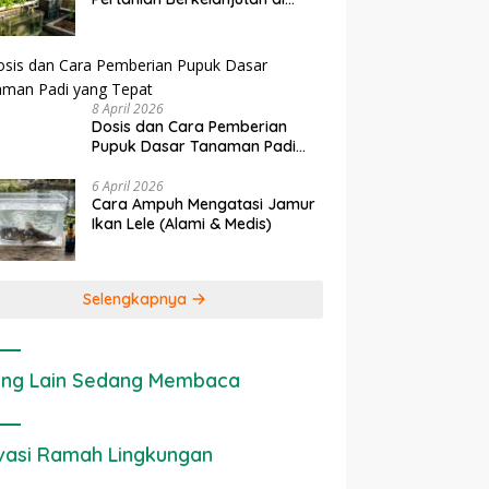
rapan IoT dalam
Ekonomi Sumber Daya Lahan:
P
Lahan Sempit
nian Modern di Indonesia
Cara Menghitung Valuasi
I
Ekologis Lahan Pertanian
a
8 April 2026
Dosis dan Cara Pemberian
Pupuk Dasar Tanaman Padi
yang Tepat
6 April 2026
Cara Ampuh Mengatasi Jamur
Ikan Lele (Alami & Medis)
Selengkapnya
ng Lain Sedang Membaca
vasi Ramah Lingkungan