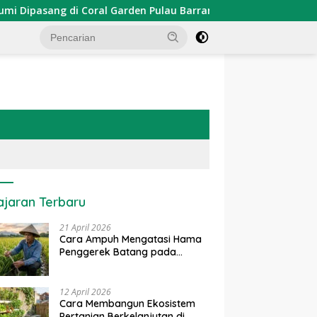
asang di Coral Garden Pulau Barrang Caddi
PDKT Danau
ajaran Terbaru
21 April 2026
Cara Ampuh Mengatasi Hama
Penggerek Batang pada
Tanaman Padi Secara Alami
dan Kimia
12 April 2026
Cara Membangun Ekosistem
Pertanian Berkelanjutan di