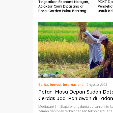
Ekonomi Nelayan,
PDKT Danau Tempe :
Cara Men
mi Dipasang di
Pendekatan Kearifan Lokal
pada Sap
n Pulau Barrang
untuk Keberlanjutan Sumber
dan Med
Daya Ikan
Berita
,
Inovasi
,
Internasional
9 Agustus 2025
Petani Masa Depan Sudah Dat
Cerdas Jadi Pahlawan di Lada
Mediatani |— Siapa bilang dunia pertanian itu k
zaman dan tidak terkait dengan teknologi? Pad