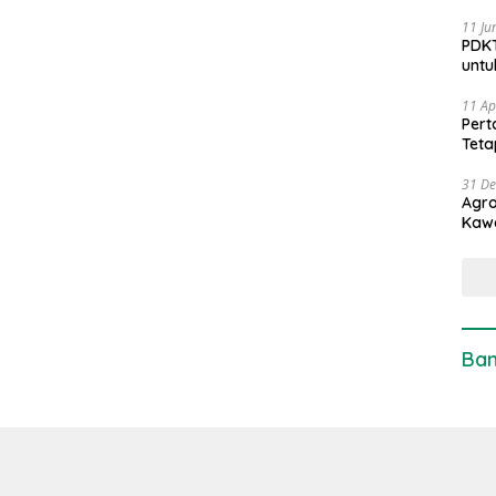
11 Ju
PDKT
untu
11 Ap
Pert
Teta
31 D
Agro
Kaw
Ban