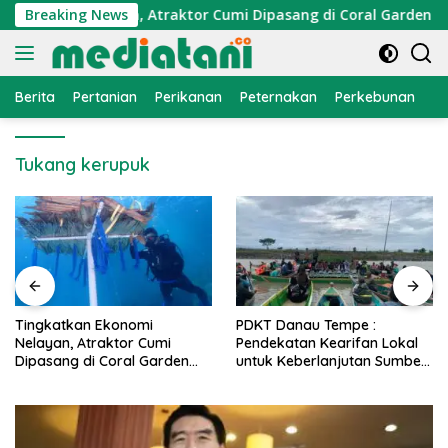
Langsung
konomi Nelayan, Atraktor Cumi Dipasang di Coral Garden Pula
Breaking News
ke
konten
Berita
Pertanian
Perikanan
Peternakan
Perkebunan
L
Tukang kerupuk
PDKT Danau Tempe :
Cara Mengatasi Penyakit
Pendekatan Kearifan Lokal
PMK pada Sapi Perah Secara
untuk Keberlanjutan Sumber
Alami dan Medis
Daya Ikan