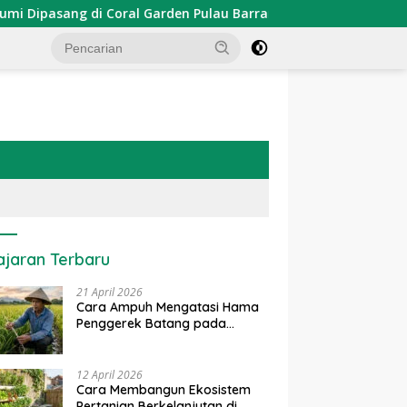
asang di Coral Garden Pulau Barrang Caddi
PDKT Danau
ajaran Terbaru
21 April 2026
Cara Ampuh Mengatasi Hama
Penggerek Batang pada
Tanaman Padi Secara Alami
dan Kimia
12 April 2026
Cara Membangun Ekosistem
Pertanian Berkelanjutan di