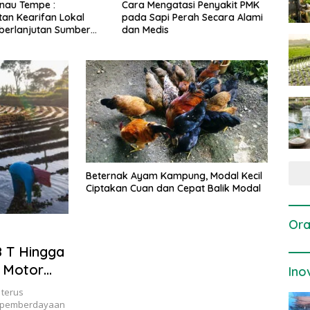
gatasi Penyakit PMK
Dosis dan Cara Pemupukan
Pene
i Perah Secara Alami
Tanaman Padi pada Fase
Perta
is
Vegetatif Aktif yang Tepat
Beternak Ayam Kampung, Modal Kecil
Ciptakan Cuan dan Cepat Balik Modal
Ora
 T Hingga
i Motor
Ino
 terus
 pemberdayaan