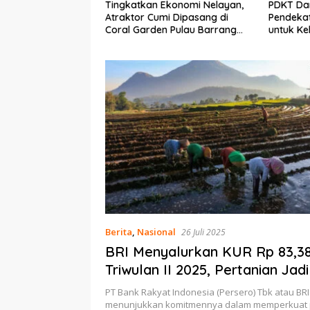
Ekonomi Nelayan,
PDKT Danau Tempe :
Cara Men
mi Dipasang di
Pendekatan Kearifan Lokal
pada Sap
n Pulau Barrang
untuk Keberlanjutan Sumber
dan Med
Daya Ikan
Berita
,
Nasional
26 Juli 2025
BRI Menyalurkan KUR Rp 83,38
Triwulan II 2025, Pertanian Jad
Utama
PT Bank Rakyat Indonesia (Persero) Tbk atau BRI
menunjukkan komitmennya dalam memperkuat