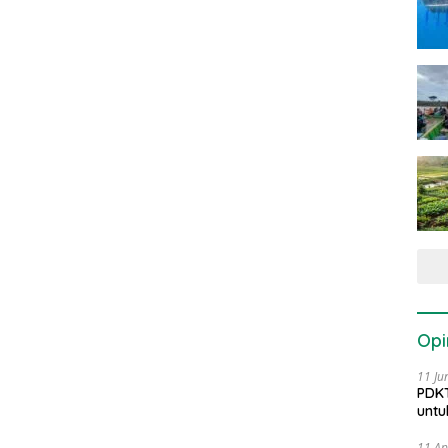
Opi
11 Ju
PDKT
untu
11 Ap