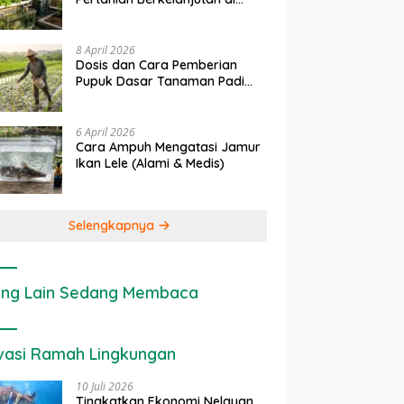
rapan IoT dalam
Ekonomi Sumber Daya Lahan:
P
Lahan Sempit
nian Modern di Indonesia
Cara Menghitung Valuasi
I
Ekologis Lahan Pertanian
a
8 April 2026
Dosis dan Cara Pemberian
Pupuk Dasar Tanaman Padi
yang Tepat
6 April 2026
Cara Ampuh Mengatasi Jamur
Ikan Lele (Alami & Medis)
Selengkapnya
ng Lain Sedang Membaca
vasi Ramah Lingkungan
10 Juli 2026
Tingkatkan Ekonomi Nelayan,