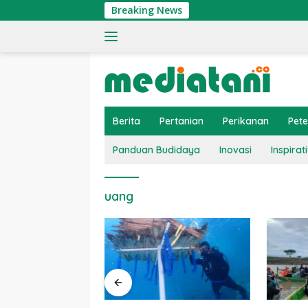
Langsung
Breaking News
ke
konten
Berita
Pertanian
Perikanan
Pet
Panduan Budidaya
Inovasi
Inspirati
uang