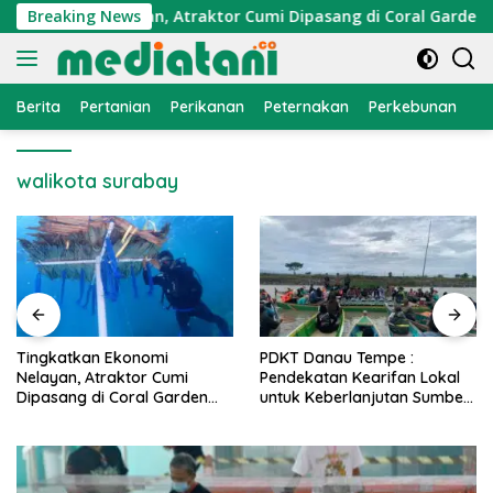
Langsung
Ekonomi Nelayan, Atraktor Cumi Dipasang di Coral Garden Pul
Breaking News
ke
konten
Berita
Pertanian
Perikanan
Peternakan
Perkebunan
L
walikota surabay
PDKT Danau Tempe :
Cara Mengatasi Penyakit
Pendekatan Kearifan Lokal
PMK pada Sapi Perah Secara
untuk Keberlanjutan Sumber
Alami dan Medis
Daya Ikan