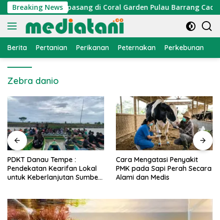
Langsung
traktor Cumi Dipasang di Coral Garden Pulau Barrang Caddi
Breaking News
ke
konten
Berita
Pertanian
Perikanan
Peternakan
Perkebunan
L
Zebra danio
PDKT Danau Tempe :
Cara Mengatasi Penyakit
Pendekatan Kearifan Lokal
PMK pada Sapi Perah Secara
untuk Keberlanjutan Sumber
Alami dan Medis
Daya Ikan