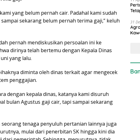
Pert
Teta
 kami yang belum pernah cair. Padahal kami sudah
i sampai sekarang belum pernah terima gaji,” keluh
31 D
Agro
Kaw
udah pernah mendiskusikan persoalan ini ke
ahwa dirinya telah bertemu dengan Kepala Dinas
ni yang lalu.
Ban
haknya diminta oleh dinas terkait agar mengecek
tem penggajian.
ara dengan kepala dinas, katanya kami disuruh
l bulan Agustus gaji cair, tapi sampai sekarang
h seorang tenaga penyuluh pertanian lainnya juga
tnya, mulai dari penerbitan SK hingga kini dia
 dari pemerintah. Sehingga, menurutnya, tidak