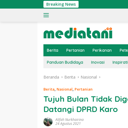
Langsung
Breaking News
Ting
ke
konten
Berita
Pertanian
Perikanan
Pet
Panduan Budidaya
Inovasi
Inspirati
Beranda
Berita
Nasional
Berita
,
Nasional
,
Pertanian
Tujuh Bulan Tidak Dig
Datangi DPRD Karo
Alifah Nurkhairina
24 Agustus 2021