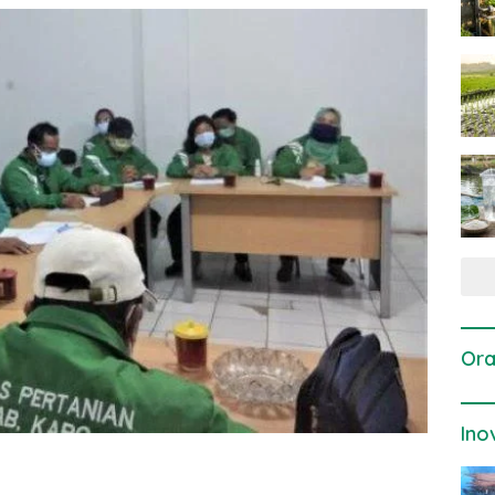
Ora
Ino