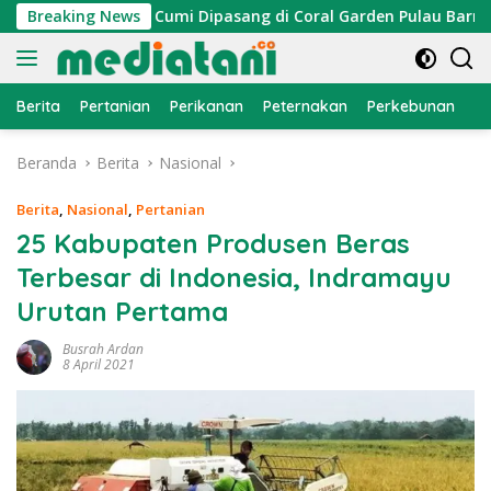
Langsung
, Atraktor Cumi Dipasang di Coral Garden Pulau Barrang Cadd
Breaking News
ke
konten
Berita
Pertanian
Perikanan
Peternakan
Perkebunan
L
Beranda
Berita
Nasional
Berita
,
Nasional
,
Pertanian
25 Kabupaten Produsen Beras
Terbesar di Indonesia, Indramayu
Urutan Pertama
Busrah Ardan
8 April 2021