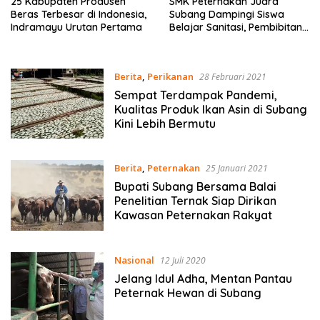
25 Kabupaten Produsen
SMK Peternakan Juara
Beras Terbesar di Indonesia,
Subang Dampingi Siswa
Indramayu Urutan Pertama
Belajar Sanitasi, Pembibitan
hingga Perah Susu
Berita
,
Perikanan
28 Februari 2021
Sempat Terdampak Pandemi,
Kualitas Produk Ikan Asin di Subang
Kini Lebih Bermutu
Berita
,
Peternakan
25 Januari 2021
Bupati Subang Bersama Balai
Penelitian Ternak Siap Dirikan
Kawasan Peternakan Rakyat
Nasional
12 Juli 2020
Jelang Idul Adha, Mentan Pantau
Peternak Hewan di Subang