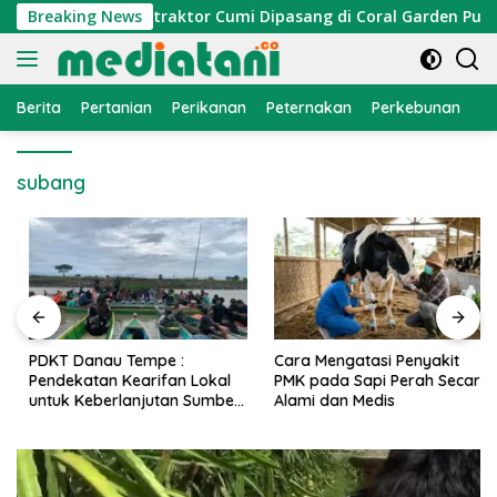
Langsung
mi Nelayan, Atraktor Cumi Dipasang di Coral Garden Pulau Ba
Breaking News
ke
konten
Berita
Pertanian
Perikanan
Peternakan
Perkebunan
L
subang
PDKT Danau Tempe :
Cara Mengatasi Penyakit
Pendekatan Kearifan Lokal
PMK pada Sapi Perah Secara
untuk Keberlanjutan Sumber
Alami dan Medis
Daya Ikan