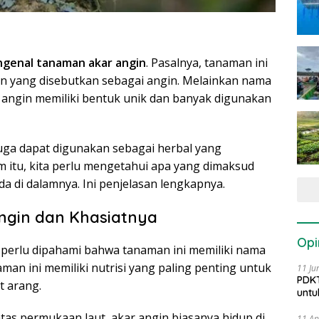
genal tanaman akar angin
. Pasalnya, tanaman ini
n yang disebutkan sebagai angin. Melainkan nama
angin memiliki bentuk unik dan banyak digunakan
juga dapat digunakan sebagai herbal yang
itu, kita perlu mengetahui apa yang dimaksud
a di dalamnya. Ini penjelasan lengkapnya.
gin dan Khasiatnya
Opi
, perlu dipahami bahwa tanaman ini memiliki nama
man ini memiliki nutrisi yang paling penting untuk
11 Ju
PDKT
t arang.
untu
 atas permukaan laut, akar angin biasanya hidup di
11 Ap