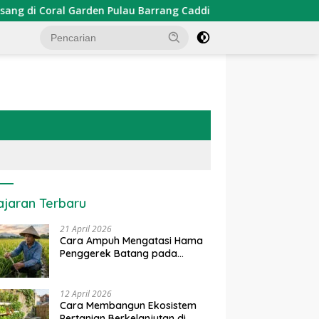
en Pulau Barrang Caddi
PDKT Danau Tempe : Pendekatan
ajaran Terbaru
21 April 2026
Cara Ampuh Mengatasi Hama
Penggerek Batang pada
Tanaman Padi Secara Alami
dan Kimia
12 April 2026
Cara Membangun Ekosistem
Pertanian Berkelanjutan di