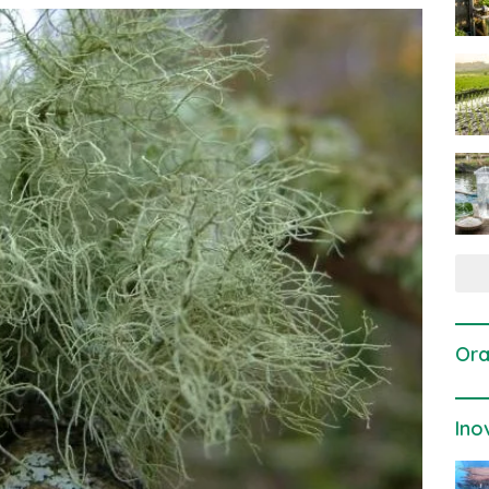
Ora
Ino