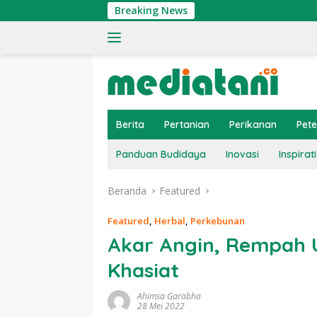
Langsung
Breaking News
Tingk
ke
konten
Berita
Pertanian
Perikanan
Pet
Panduan Budidaya
Inovasi
Inspirati
Beranda
Featured
Featured
,
Herbal
,
Perkebunan
Akar Angin, Rempah 
Khasiat
Ahimsa Garabha
28 Mei 2022