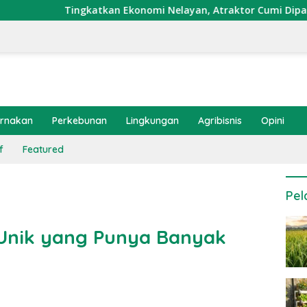
atkan Ekonomi Nelayan, Atraktor Cumi Dipasang di Coral Gard
ernakan
Perkebunan
Lingkungan
Agribisnis
Opini
f
Featured
Pel
Unik yang Punya Banyak