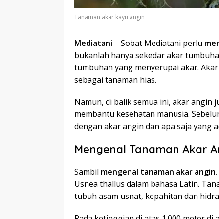
Tanaman akar kayu angin
Mediatani
– Sobat Mediatani perlu
men
bukanlah hanya sekedar akar tumbuha
tumbuhan yang menyerupai akar. Akar 
sebagai tanaman hias.
Namun, di balik semua ini, akar angin 
membantu kesehatan manusia. Sebelum 
dengan akar angin dan apa saja yang ad
Mengenal Tanaman Akar An
Sambil
mengenal tanaman akar angin
Usnea thallus dalam bahasa Latin. Tana
tubuh asam usnat, kepahitan dan hidra
Pada ketinggian di atas 1.000 meter di