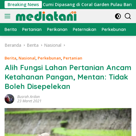
Langsung
, Atraktor Cumi Dipasang di Coral Garden Pulau Barrang Caddi
Breaking News
ke
konten
Berita
Pertanian
Perikanan
Peternakan
Perkebunan
L
Beranda
Berita
Nasional
Berita
,
Nasional
,
Perkebunan
,
Pertanian
Alih Fungsi Lahan Pertanian Ancam
Ketahanan Pangan, Mentan: Tidak
Boleh Disepelekan
Busrah Ardan
23 Maret 2021