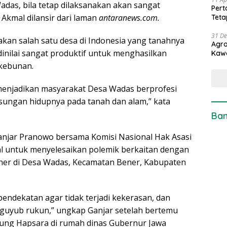
adas, bila tetap dilaksanakan akan sangat
Pert
Akmal dilansir dari laman
antaranews.com.
Teta
31 D
kan salah satu desa di Indonesia yang tanahnya
Agro
inilai sangat produktif untuk menghasilkan
Kaw
rkebunan.
menjadikan masyarakat Desa Wadas berprofesi
sungan hidupnya pada tanah dan alam,” kata
Ban
njar Pranowo bersama Komisi Nasional Hak Asasi
l untuk menyelesaikan polemik berkaitan dengan
r di Desa Wadas, Kecamatan Bener, Kabupaten
 pendekatan agar tidak terjadi kekerasan, dan
 guyub rukun,” ungkap Ganjar setelah bertemu
ng Hapsara di rumah dinas Gubernur Jawa