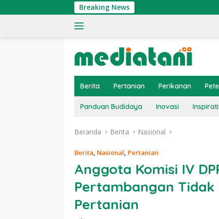
Langsung
Breaking News
Tingk
ke
konten
Berita
Pertanian
Perikanan
Pet
Panduan Budidaya
Inovasi
Inspirati
Beranda
Berita
Nasional
Berita
,
Nasional
,
Pertanian
Anggota Komisi IV DPR
Pertambangan Tidak 
Pertanian