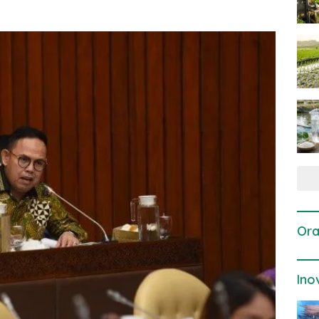
Ora
Ino