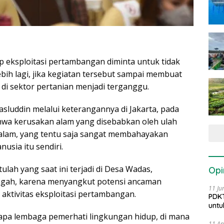
ap eksploitasi pertambangan diminta untuk tidak
ih lagi, jika kegiatan tersebut sampai membuat
i sektor pertanian menjadi terganggu.
sluddin melalui keterangannya di Jakarta, pada
hwa kerusakan alam yang disebabkan oleh ulah
alam, yang tentu saja sangat membahayakan
sia itu sendiri.
lah yang saat ini terjadi di Desa Wadas,
Opi
ngah, karena menyangkut potensi ancaman
11 Ju
aktivitas eksploitasi pertambangan.
PDKT
untu
apa lembaga pemerhati lingkungan hidup, di mana
11 Ap