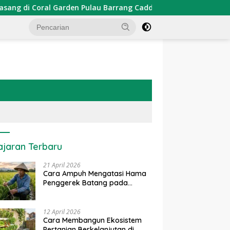
en Pulau Barrang Caddi
PDKT Danau Tempe : Pendekata
ajaran Terbaru
21 April 2026
Cara Ampuh Mengatasi Hama
Penggerek Batang pada
Tanaman Padi Secara Alami
dan Kimia
12 April 2026
Cara Membangun Ekosistem
Pertanian Berkelanjutan di