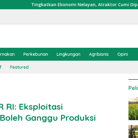
atkan Ekonomi Nelayan, Atraktor Cumi Dipasang di Coral Gard
ernakan
Perkebunan
Lingkungan
Agribisnis
Opini
f
Featured
Pel
 RI: Eksploitasi
Boleh Ganggu Produksi