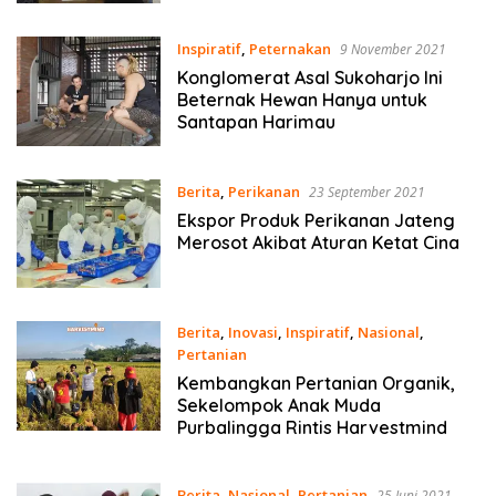
Inspiratif
,
Peternakan
9 November 2021
Konglomerat Asal Sukoharjo Ini
Beternak Hewan Hanya untuk
Santapan Harimau
Berita
,
Perikanan
23 September 2021
Ekspor Produk Perikanan Jateng
Merosot Akibat Aturan Ketat Cina
Berita
,
Inovasi
,
Inspiratif
,
Nasional
,
Pertanian
1 September 2021
Kembangkan Pertanian Organik,
Sekelompok Anak Muda
Purbalingga Rintis Harvestmind
Berita
,
Nasional
,
Pertanian
25 Juni 2021