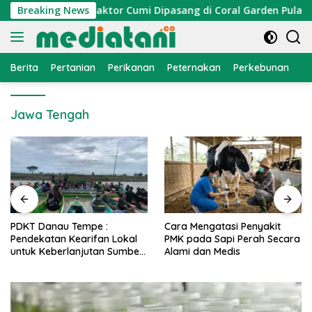
Langsung
 Nelayan, Atraktor Cumi Dipasang di Coral Garden Pulau Barra
Breaking News
ke
konten
Berita
Pertanian
Perikanan
Peternakan
Perkebunan
L
Jawa Tengah
PDKT Danau Tempe :
Cara Mengatasi Penyakit
Pendekatan Kearifan Lokal
PMK pada Sapi Perah Secara
untuk Keberlanjutan Sumber
Alami dan Medis
Daya Ikan