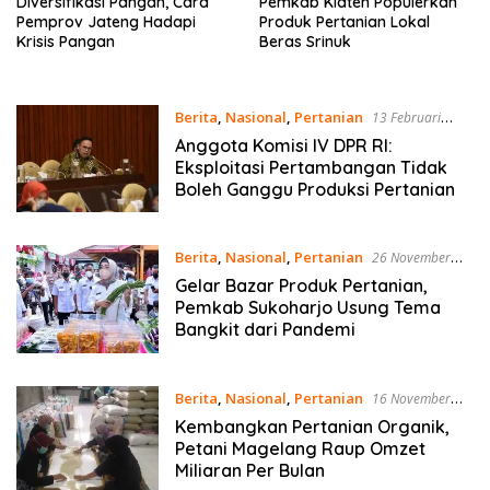
Diversifikasi Pangan, Cara
Pemkab Klaten Populerkan
Pemprov Jateng Hadapi
Produk Pertanian Lokal
Krisis Pangan
Beras Srinuk
Berita
,
Nasional
,
Pertanian
13 Februari
2022
Anggota Komisi IV DPR RI:
Eksploitasi Pertambangan Tidak
Boleh Ganggu Produksi Pertanian
Berita
,
Nasional
,
Pertanian
26 November
2021
Gelar Bazar Produk Pertanian,
Pemkab Sukoharjo Usung Tema
Bangkit dari Pandemi
Berita
,
Nasional
,
Pertanian
16 November
2021
Kembangkan Pertanian Organik,
Petani Magelang Raup Omzet
Miliaran Per Bulan