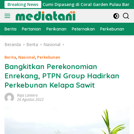
Langsung
n, Atraktor Cumi Dipasang di Coral Garden Pulau Barrang Cad
Breaking News
ke
konten
Berita
Pertanian
Perikanan
Peternakan
Perkebunan
L
Beranda
Berita
Nasional
Berita
,
Nasional
,
Perkebunan
Bangkitkan Perekonomian
Enrekang, PTPN Group Hadirkan
Perkebunan Kelapa Sawit
Raja Lantera
26 Agustus 2022