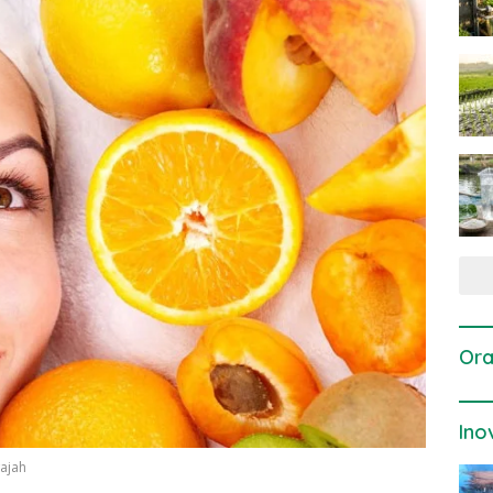
Ora
Ino
wajah