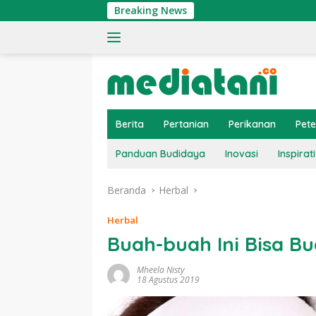
Langsung
Breaking News
Tingkatkan 
ke
konten
Berita
Pertanian
Perikanan
Pet
Panduan Budidaya
Inovasi
Inspirati
Beranda
Herbal
Herbal
Buah-buah Ini Bisa B
Mheela Nisty
18 Agustus 2019