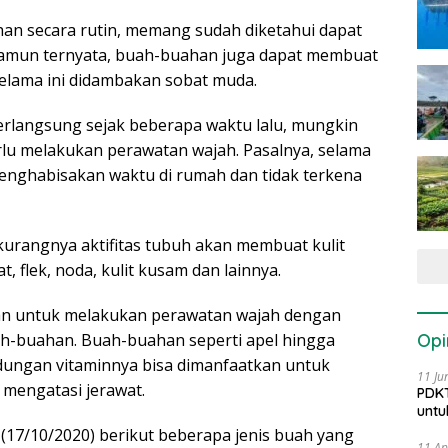
n secara rutin, memang sudah diketahui dapat
Namun ternyata, buah-buahan juga dapat membuat
selama ini didambakan sobat muda.
erlangsung sejak beberapa waktu lalu, mungkin
rlu melakukan perawatan wajah. Pasalnya, selama
enghabisakan waktu di rumah dan tidak terkena
rkurangnya aktifitas tubuh akan membuat kulit
flek, noda, kulit kusam dan lainnya.
kan untuk melakukan perawatan wajah dengan
Opi
h-buahan. Buah-buahan seperti apel hingga
ndungan vitaminnya bisa dimanfaatkan untuk
11 Ju
mengatasi jerawat.
PDKT
untu
(17/10/2020) berikut beberapa jenis buah yang
11 Ap