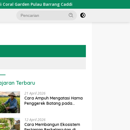
u Barrang Caddi
PDKT Danau Tempe : Pendekatan Keari
ajaran Terbaru
21 April 2026
Cara Ampuh Mengatasi Hama
Penggerek Batang pada
Tanaman Padi Secara Alami
dan Kimia
12 April 2026
Cara Membangun Ekosistem
Pertanian Berkelanjutan di