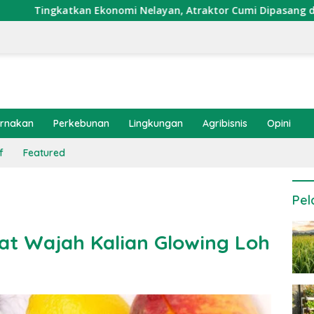
Ekonomi Nelayan, Atraktor Cumi Dipasang di Coral Garden Pula
ernakan
Perkebunan
Lingkungan
Agribisnis
Opini
f
Featured
Pel
uat Wajah Kalian Glowing Loh