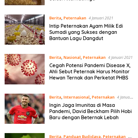
Berita
,
Peternakan
4 Januari 2021
Intip Peternakan Ayam Milik Edi
Sumadi yang Sukses dengan
Bantuan Lagu Dangdut
Berita
,
Nasional
,
Peternakan
4 Januari 2021
Cegah Potensi Pandemi Disease X,
Ahli Sebut Peternak Harus Monitor
Hewan Ternak dan Perketat PHBS
Berita
,
Internasional
,
Peternakan
4 Januari
2021
Ingin Jaga Imunitas di Masa
Pandemi, David Beckham Pilih Hobi
Baru dengan Beternak Lebah
Berita
,
Panduan Budidaya
,
Peternakan
29