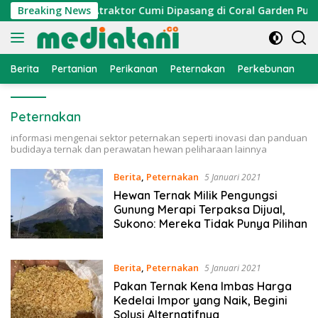
Langsung
omi Nelayan, Atraktor Cumi Dipasang di Coral Garden Pulau B
Breaking News
ke
konten
Berita
Pertanian
Perikanan
Peternakan
Perkebunan
L
Peternakan
informasi mengenai sektor peternakan seperti inovasi dan panduan
budidaya ternak dan perawatan hewan peliharaan lainnya
Berita
,
Peternakan
5 Januari 2021
Hewan Ternak Milik Pengungsi
Gunung Merapi Terpaksa Dijual,
Sukono: Mereka Tidak Punya Pilihan
Berita
,
Peternakan
5 Januari 2021
Pakan Ternak Kena Imbas Harga
Kedelai Impor yang Naik, Begini
Solusi Alternatifnya