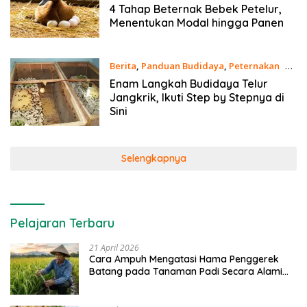
15 Desember 2020
4 Tahap Beternak Bebek Petelur,
Menentukan Modal hingga Panen
Berita
,
Panduan Budidaya
,
Peternakan
12
Desember 2020
Enam Langkah Budidaya Telur
Jangkrik, Ikuti Step by Stepnya di
Sini
Selengkapnya
Pelajaran Terbaru
21 April 2026
Cara Ampuh Mengatasi Hama Penggerek
Batang pada Tanaman Padi Secara Alami
dan Kimia