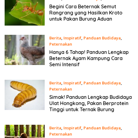
Desember 2020
Begini Cara Beternak Semut
Rangrang yang Hasilkan Kroto
untuk Pakan Burung Aduan
Berita
,
Inspiratif
,
Panduan Budidaya
,
Peternakan
23 Desember 2020
Hanya 6 Tahap! Panduan Lengkap
Beternak Ayam Kampung Cara
Semi Intensif
Berita
,
Inspiratif
,
Panduan Budidaya
,
Peternakan
18 Desember 2020
Simak! Panduan Lengkap Budidaya
Ulat Hongkong, Pakan Berprotein
Tinggi untuk Ternak Burung
Berita
,
Inspiratif
,
Panduan Budidaya
,
Peternakan