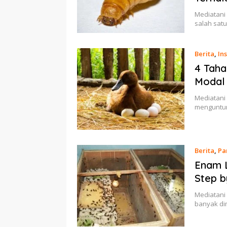
Mediatani
salah sat
Berita
,
Ins
4 Taha
Modal
Mediatani
menguntun
Berita
,
Pa
Enam L
Step b
Mediatani
banyak di