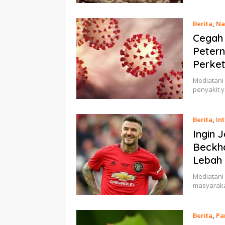
Berita
,
Na
Cegah 
Petern
Perke
Mediatani
penyakit 
Berita
,
In
Ingin 
Beckha
Lebah
Mediatani
masyaraka
Berita
,
Pa