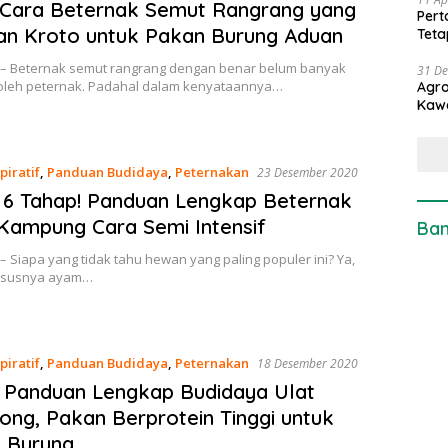
 Cara Beternak Semut Rangrang yang
Pert
an Kroto untuk Pakan Burung Aduan
Teta
 – Beternak semut rangrang dengan benar belum banyak
31 D
 oleh peternak. Padahal dalam kenyataannya…
Agro
Kaw
piratif
,
Panduan Budidaya
,
Peternakan
23 Desember 2020
6 Tahap! Panduan Lengkap Beternak
Kampung Cara Semi Intensif
Ban
– Siapa yang tidak tahu hewan yang paling populer ini? Ya,
ususnya ayam…
piratif
,
Panduan Budidaya
,
Peternakan
18 Desember 2020
 Panduan Lengkap Budidaya Ulat
ng, Pakan Berprotein Tinggi untuk
 Burung