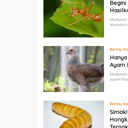
Begini
Hasilk
Mediatani
diketahui
Berita
,
Ins
Hanya 
Ayam 
Mediatani 
ayam! Kh
Berita
,
Ins
Simak!
Hongko
Ternak