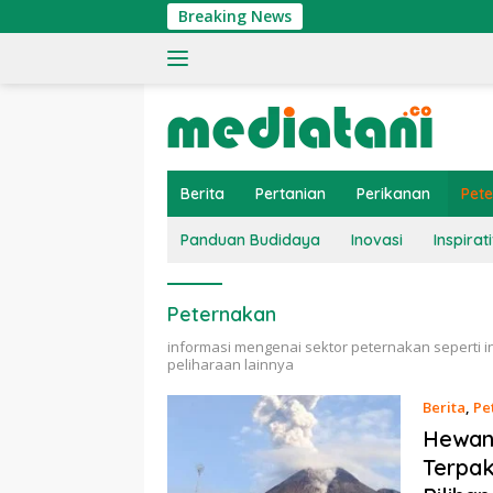
Langsung
Breaking News
ke
konten
Berita
Pertanian
Perikanan
Pet
Panduan Budidaya
Inovasi
Inspirati
Peternakan
informasi mengenai sektor peternakan seperti
peliharaan lainnya
Berita
,
Pe
Hewan 
Terpak