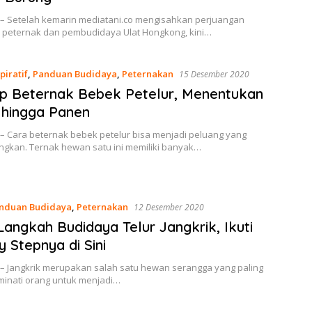
 – Setelah kemarin mediatani.co mengisahkan perjuangan
u peternak dan pembudidaya Ulat Hongkong, kini…
piratif
,
Panduan Budidaya
,
Peternakan
15 Desember 2020
p Beternak Bebek Petelur, Menentukan
 hingga Panen
 – Cara beternak bebek petelur bisa menjadi peluang yang
gkan. Ternak hewan satu ini memiliki banyak…
nduan Budidaya
,
Peternakan
12 Desember 2020
angkah Budidaya Telur Jangkrik, Ikuti
y Stepnya di Sini
 – Jangkrik merupakan salah satu hewan serangga yang paling
minati orang untuk menjadi…