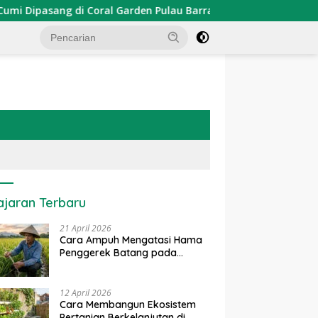
ang di Coral Garden Pulau Barrang Caddi
PDKT Danau 
ajaran Terbaru
21 April 2026
Cara Ampuh Mengatasi Hama
Penggerek Batang pada
Tanaman Padi Secara Alami
dan Kimia
12 April 2026
Cara Membangun Ekosistem
Pertanian Berkelanjutan di