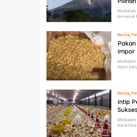
Pilihan
Mediatani
termasuk 
Berita
,
Pe
Pakan 
Impor 
Mediatani 
impor yang
Berita
,
Pe
Intip 
Sukse
Mediatani 
Barat bis