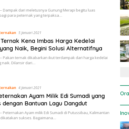
 – Dampak dari meletusnya Gunung Merapi begitu luas
bagi para peternak yang terpaksa…
ternakan
5 Januari 2021
Ternak Kena Imbas Harga Kedelai
yang Naik, Begini Solusi Alternatifnya
– Pakan ternak dikabarkan ikut terdampak dari harga kedelai
 naik. Dilansir dari…
ternakan
4 Januari 2021
Ora
Peternakan Ayam Milik Edi Sumadi yang
s dengan Bantuan Lagu Dangdut
Ino
– Peternakan Ayam milik Edi Sumadi di Putussibau, Kalimantan
a dikatakan sukses. Bagaimana…