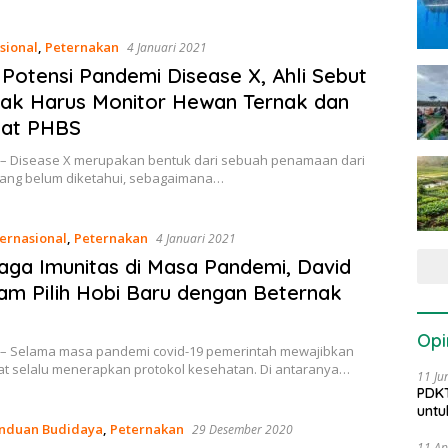
sional
,
Peternakan
4 Januari 2021
Potensi Pandemi Disease X, Ahli Sebut
ak Harus Monitor Hewan Ternak dan
tat PHBS
 – Disease X merupakan bentuk dari sebuah penamaan dari
yang belum diketahui, sebagaimana…
ternasional
,
Peternakan
4 Januari 2021
Jaga Imunitas di Masa Pandemi, David
m Pilih Hobi Baru dengan Beternak
Opi
 – Selama masa pandemi covid-19 pemerintah mewajibkan
t selalu menerapkan protokol kesehatan. Di antaranya…
11 Ju
PDKT
untu
nduan Budidaya
,
Peternakan
29 Desember 2020
11 Ap