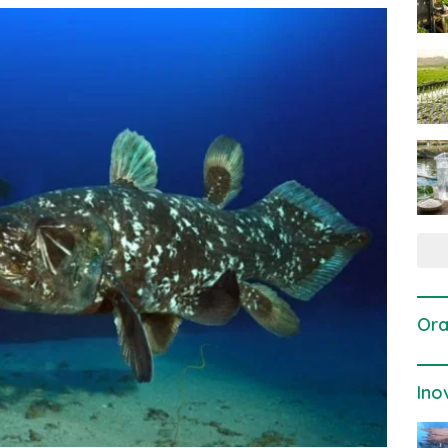
Ora
Ino