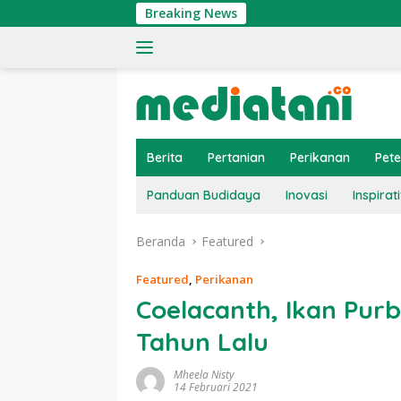
Langsung
Breaking News
Tingk
ke
konten
Berita
Pertanian
Perikanan
Pet
Panduan Budidaya
Inovasi
Inspirati
Beranda
Featured
Featured
,
Perikanan
Coelacanth, Ikan Pur
Tahun Lalu
Mheela Nisty
14 Februari 2021