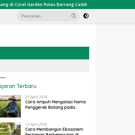
n Pulau Barrang Caddi
PDKT Danau Tempe : Pendekatan
ajaran Terbaru
21 April 2026
Cara Ampuh Mengatasi Hama
Penggerek Batang pada
Tanaman Padi Secara Alami
dan Kimia
12 April 2026
Cara Membangun Ekosistem
Pertanian Berkelanjutan di