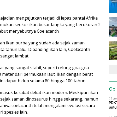
jadian mengejutkan terjadi di lepas pantai Afrika
nemukan seekor ikan besar langka yang berukuran 2
sebut menyebutnya Coelacanth.
lah ikan purba yang sudah ada sejak zaman
ta tahun lalu. Dibanding ikan lain, Coelacanth
 sangat lambat.
at yang sangat stabil, seperti relung goa-goa
 meter dari permukaan laut. Ikan dengan berat
ini dapat hidup selama 80 hingga 100 tahun.
Opi
termasuk kerabat dekat ikan modern. Meskipun ikan
11 Ju
 sejak zaman dinosaurus hingga sekarang, namun
PDKT
ahwa coelacanth telah mengalami evolusi secara
untu
 spesies lain.
11 Ap