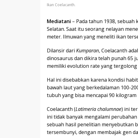
Ikan Coelacanth.
Mediatani
– Pada tahun 1938, sebuah ke
Selatan. Saat itu seorang nelayan me
meter. Ilmuwan yang meneliti ikan ter
Dilansir dari
Kumparan
, Coelacanth ada
dinosaurus dan dikira telah punah 65 ju
memiliki evolution rate yang tergolong
Hal ini disebabkan karena kondisi habit
bawah laut yang berkedalaman 100-200
tubuh yang bisa mencapai 90 kilogram 
Coelacanth (
Latimeria chalumnae
) ini 
ini tidak banyak mengalami perubahan
sebuah hasil penelitian menyebutkan b
tersembunyi, dengan membajak gen dari