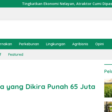
atkan Ekonomi Nelayan, Atraktor Cumi Dipasang di Coral Garde
ernakan
Perkebunan
Lingkungan
Agribisnis
Opini
f
Featured
Pel
ba yang Dikira Punah 65 Juta