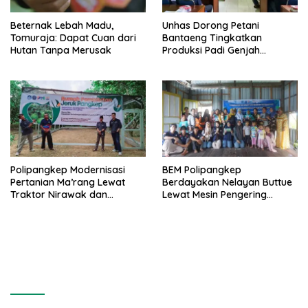
Beternak Lebah Madu,
Unhas Dorong Petani
Tomuraja: Dapat Cuan dari
Bantaeng Tingkatkan
Hutan Tanpa Merusak
Produksi Padi Genjah
Berbasis Pertanian Organik
Polipangkep Modernisasi
BEM Polipangkep
Pertanian Ma’rang Lewat
Berdayakan Nelayan Buttue
Traktor Nirawak dan
Lewat Mesin Pengering
Pelestarian Jeruk Pangkep
Rumput Laut dan Pelatihan
Diversifikasi Produk