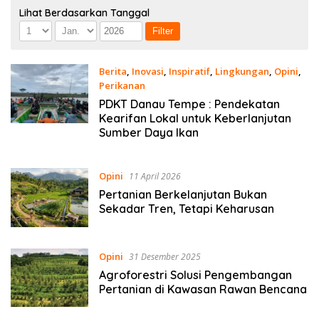
Lihat Berdasarkan Tanggal
Berita
,
Inovasi
,
Inspiratif
,
Lingkungan
,
Opini
,
Perikanan
11 Juni 2026
PDKT Danau Tempe : Pendekatan
Kearifan Lokal untuk Keberlanjutan
Sumber Daya Ikan
Opini
11 April 2026
Pertanian Berkelanjutan Bukan
Sekadar Tren, Tetapi Keharusan
Opini
31 Desember 2025
Agroforestri Solusi Pengembangan
Pertanian di Kawasan Rawan Bencana