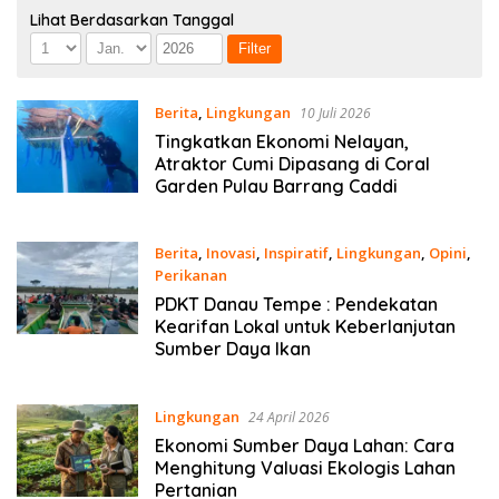
Lihat Berdasarkan Tanggal
Berita
,
Lingkungan
10 Juli 2026
Tingkatkan Ekonomi Nelayan,
Atraktor Cumi Dipasang di Coral
Garden Pulau Barrang Caddi
Berita
,
Inovasi
,
Inspiratif
,
Lingkungan
,
Opini
,
Perikanan
11 Juni 2026
PDKT Danau Tempe : Pendekatan
Kearifan Lokal untuk Keberlanjutan
Sumber Daya Ikan
Lingkungan
24 April 2026
Ekonomi Sumber Daya Lahan: Cara
Menghitung Valuasi Ekologis Lahan
Pertanian