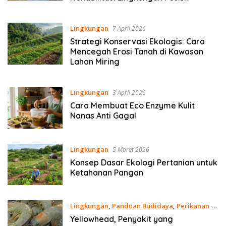
Lingkungan
7 April 2026
Strategi Konservasi Ekologis: Cara
Mencegah Erosi Tanah di Kawasan
Lahan Miring
Lingkungan
3 April 2026
Cara Membuat Eco Enzyme Kulit
Nanas Anti Gagal
Lingkungan
5 Maret 2026
Konsep Dasar Ekologi Pertanian untuk
Ketahanan Pangan
Lingkungan
,
Panduan Budidaya
,
Perikanan
7
Februari 2026
Yellowhead, Penyakit yang