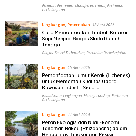
Ekonomi Pertanian
,
Manajemen Lahan
,
Pertanian
Berkelanjutan
Lingkungan
,
Peternakan
18 April 2026
Cara Memanfaatkan Limbah Kotoran
Sapi Menjadi Biogas Skala Rumah
Tangga
Biogas
,
Energi Terbarukan
,
Pertanian Berkelanjutan
Lingkungan
15 April 2026
Pemanfaatan Lumut Kerak (Lichenes)
untuk Memantau Kualitas Udara
Kawasan Industri Secara
Berkelanjutan
Bioindikator Lingkungan
,
Ekologi Lanskap
,
Pertanian
Berkelanjutan
Lingkungan
11 April 2026
Peran Ekologis dan Nilai Ekonomi
Tanaman Bakau (Rhizophora) dalam
Rehabilitasi Lingkungan Pesisir