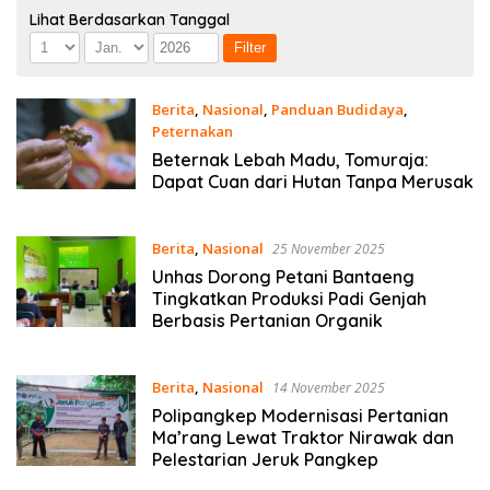
Lihat Berdasarkan Tanggal
Berita
,
Nasional
,
Panduan Budidaya
,
Peternakan
10 Januari 2026
Beternak Lebah Madu, Tomuraja:
Dapat Cuan dari Hutan Tanpa Merusak
Berita
,
Nasional
25 November 2025
Unhas Dorong Petani Bantaeng
Tingkatkan Produksi Padi Genjah
Berbasis Pertanian Organik
Berita
,
Nasional
14 November 2025
Polipangkep Modernisasi Pertanian
Ma’rang Lewat Traktor Nirawak dan
Pelestarian Jeruk Pangkep