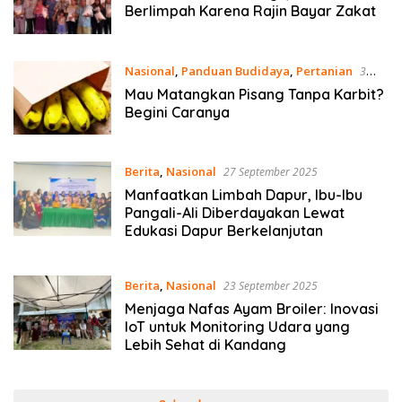
Berlimpah Karena Rajin Bayar Zakat
Nasional
,
Panduan Budidaya
,
Pertanian
3
Oktober 2025
Mau Matangkan Pisang Tanpa Karbit?
Begini Caranya
Berita
,
Nasional
27 September 2025
Manfaatkan Limbah Dapur, Ibu-Ibu
Pangali-Ali Diberdayakan Lewat
Edukasi Dapur Berkelanjutan
Berita
,
Nasional
23 September 2025
Menjaga Nafas Ayam Broiler: Inovasi
IoT untuk Monitoring Udara yang
Lebih Sehat di Kandang