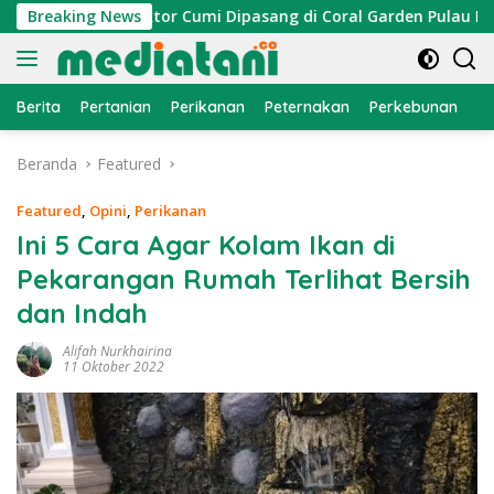
Langsung
ayan, Atraktor Cumi Dipasang di Coral Garden Pulau Barrang 
Breaking News
ke
konten
Berita
Pertanian
Perikanan
Peternakan
Perkebunan
L
Beranda
Featured
Featured
,
Opini
,
Perikanan
Ini 5 Cara Agar Kolam Ikan di
Pekarangan Rumah Terlihat Bersih
dan Indah
Alifah Nurkhairina
11 Oktober 2022