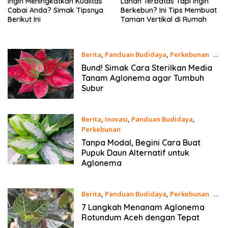
Ingin Meningkatkan Kualitas
Lahan Terbatas Tapi Ingin
Cabai Anda? Simak Tipsnya
Berkebun? Ini Tips Membuat
Berikut Ini
Taman Vertikal di Rumah
Berita
,
Panduan Budidaya
,
Perkebunan
25
Juni 2024
Bund! Simak Cara Sterilkan Media
Tanam Aglonema agar Tumbuh
Subur
Berita
,
Inovasi
,
Panduan Budidaya
,
Perkebunan
23 Juni 2024
Tanpa Modal, Begini Cara Buat
Pupuk Daun Alternatif untuk
Aglonema
Berita
,
Panduan Budidaya
,
Perkebunan
22
Juni 2024
7 Langkah Menanam Aglonema
Rotundum Aceh dengan Tepat