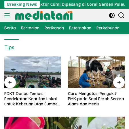
Langsung
Nelayan, Atraktor Cumi Dipasang di Coral Garden Pulau Barra
Breaking News
ke
konten
Berita
Pertanian
Perikanan
Peternakan
Perkebunan
L
Tips
PDKT Danau Tempe :
Cara Mengatasi Penyakit
Pendekatan Kearifan Lokal
PMK pada Sapi Perah Secara
untuk Keberlanjutan Sumber
Alami dan Medis
Daya Ikan