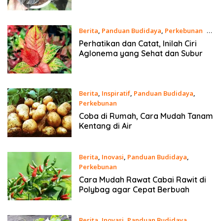
Berita
,
Panduan Budidaya
,
Perkebunan
21
Juni 2024
Perhatikan dan Catat, Inilah Ciri
Aglonema yang Sehat dan Subur
Berita
,
Inspiratif
,
Panduan Budidaya
,
Perkebunan
20 Juni 2024
Coba di Rumah, Cara Mudah Tanam
Kentang di Air
Berita
,
Inovasi
,
Panduan Budidaya
,
Perkebunan
18 Juni 2024
Cara Mudah Rawat Cabai Rawit di
Polybag agar Cepat Berbuah
Berita
,
Inovasi
,
Panduan Budidaya
,