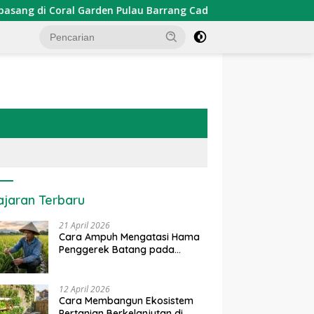
rden Pulau Barrang Caddi
PDKT Danau Tempe : Pendeka
ajaran Terbaru
21 April 2026
Cara Ampuh Mengatasi Hama
Penggerek Batang pada
Tanaman Padi Secara Alami
dan Kimia
12 April 2026
Cara Membangun Ekosistem
Pertanian Berkelanjutan di