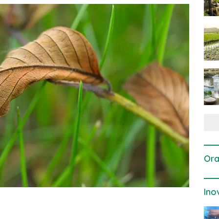
Ora
Ino