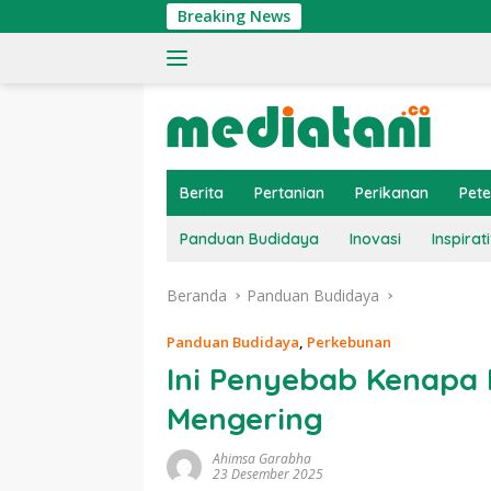
Langsung
Breaking News
Tin
ke
konten
Berita
Pertanian
Perikanan
Pet
Panduan Budidaya
Inovasi
Inspirati
Beranda
Panduan Budidaya
Panduan Budidaya
,
Perkebunan
Ini Penyebab Kenapa
Mengering
Ahimsa Garabha
23 Desember 2025