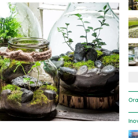
Ora
Ino