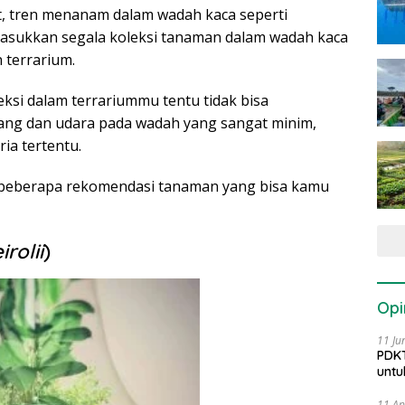
, tren menanam dalam wadah kaca seperti
asukkan segala koleksi tanaman dalam wadah kaca
 terrarium.
eksi dalam terrariummu tentu tidak bisa
ang dan udara pada wadah yang sangat minim,
ria tertentu.
h beberapa rekomendasi tanaman yang bisa kamu
irolii
)
Opi
11 Ju
PDKT
untu
11 Ap