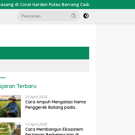
rden Pulau Barrang Caddi
PDKT Danau Tempe : Pendeka
ajaran Terbaru
21 April 2026
Cara Ampuh Mengatasi Hama
Penggerek Batang pada
Tanaman Padi Secara Alami
dan Kimia
12 April 2026
Cara Membangun Ekosistem
Pertanian Berkelanjutan di