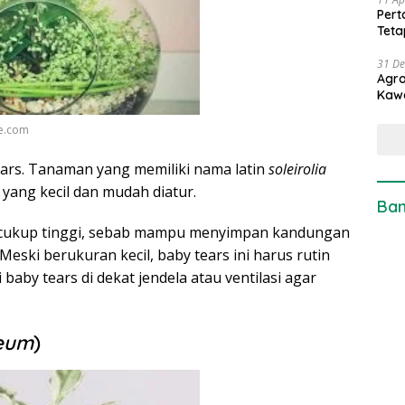
Pert
Teta
31 D
Agro
Kaw
ce.com
ars. Tanaman yang memiliki nama latin
soleirolia
yang kecil dan mudah diatur.
Ban
g cukup tinggi, sebab mampu menyimpan kandungan
Meski berukuran kecil, baby tears ini harus rutin
 baby tears di dekat jendela atau ventilasi agar
eum
)