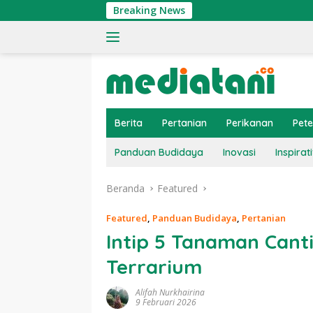
Langsung
Breaking News
Ti
ke
konten
Berita
Pertanian
Perikanan
Pet
Panduan Budidaya
Inovasi
Inspirati
Beranda
Featured
Featured
,
Panduan Budidaya
,
Pertanian
Intip 5 Tanaman Cant
Terrarium
Alifah Nurkhairina
9 Februari 2026