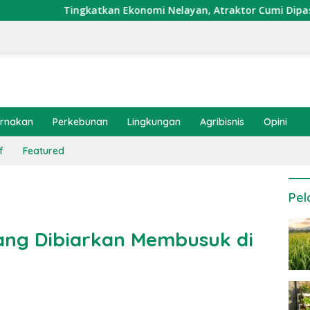
atkan Ekonomi Nelayan, Atraktor Cumi Dipasang di Coral Garde
ernakan
Perkebunan
Lingkungan
Agribisnis
Opini
f
Featured
Pel
ang Dibiarkan Membusuk di