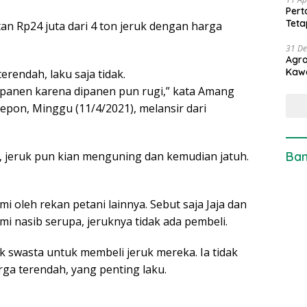
Pert
Teta
n Rp24 juta dari 4 ton jeruk dengan harga
31 D
Agro
Kaw
erendah, laku saja tidak.
dipanen karena dipanen pun rugi,” kata Amang
pon, Minggu (11/4/2021), melansir dari
Ban
 jeruk pun kian menguning dan kemudian jatuh.
 oleh rekan petani lainnya. Sebut saja Jaja dan
 nasib serupa, jeruknya tidak ada pembeli.
 swasta untuk membeli jeruk mereka. Ia tidak
ga terendah, yang penting laku.