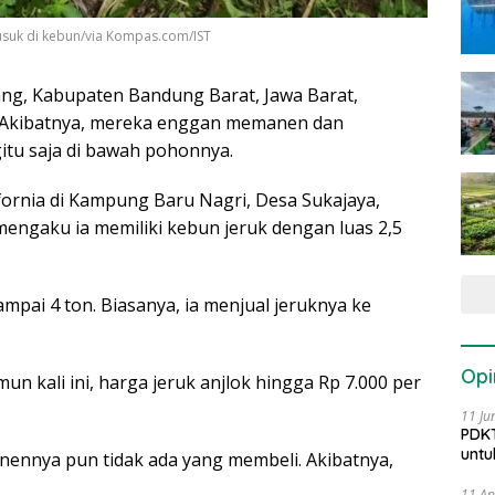
suk di kebun/via Kompas.com/IST
ang, Kabupaten Bandung Barat, Jawa Barat,
. Akibatnya, mereka enggan memanen dan
tu saja di bawah pohonnya.
ifornia di Kampung Baru Nagri, Desa Sukajaya,
ngaku ia memiliki kebun jeruk dengan luas 2,5
mpai 4 ton. Biasanya, ia menjual jeruknya ke
Opi
un kali ini, harga jeruk anjlok hingga Rp 7.000 per
11 Ju
PDKT
untu
anennya pun tidak ada yang membeli. Akibatnya,
11 Ap