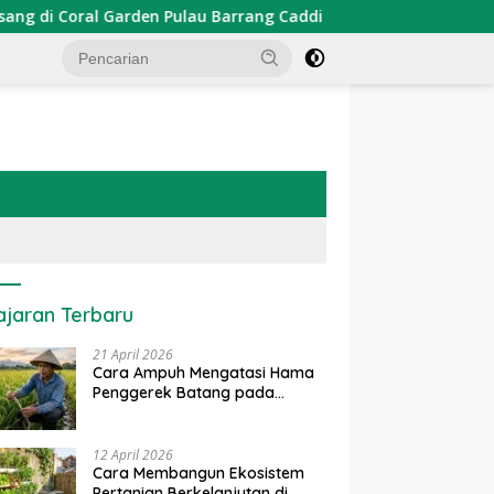
n Pulau Barrang Caddi
PDKT Danau Tempe : Pendekatan
ajaran Terbaru
21 April 2026
Cara Ampuh Mengatasi Hama
Penggerek Batang pada
Tanaman Padi Secara Alami
dan Kimia
12 April 2026
Cara Membangun Ekosistem
Pertanian Berkelanjutan di