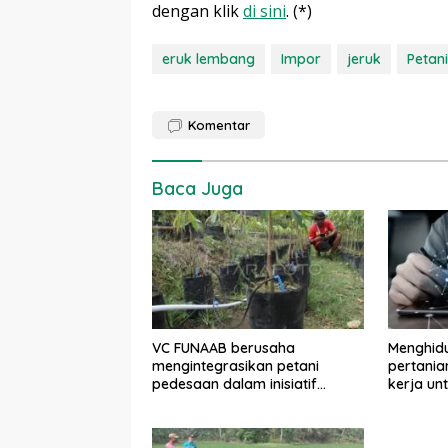
dengan klik
di sini
. (*)
eruk lembang
Impor
jeruk
Petani
Komentar
Baca Juga
VC FUNAAB berusaha
Menghid
mengintegrasikan petani
pertania
pedesaan dalam inisiatif
kerja u
pertanian digital
dan stab