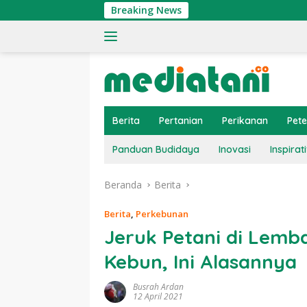
Langsung
Breaking News
Tingk
ke
konten
Berita
Pertanian
Perikanan
Pet
Panduan Budidaya
Inovasi
Inspirati
Beranda
Berita
Berita
,
Perkebunan
Jeruk Petani di Lemb
Kebun, Ini Alasannya
Busrah Ardan
12 April 2021