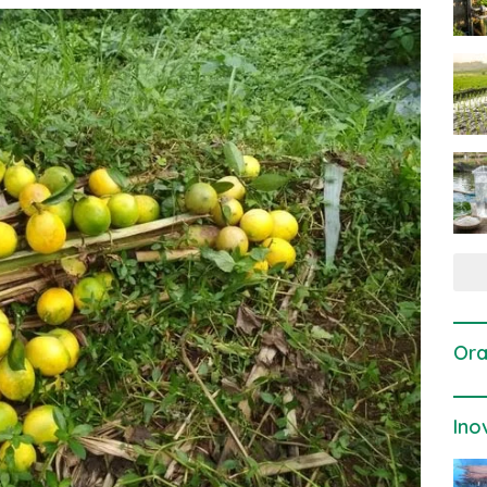
Ora
Ino