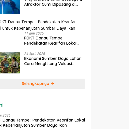
Atraktor Cumi Dipasang di
Coral Garden Pulau Barrang
Caddi
11 Juni 2026
PDKT Danau Tempe :
Pendekatan Kearifan Lokal
untuk Keberlanjutan Sumber
Daya Ikan
24 April 2026
Ekonomi Sumber Daya Lahan:
Cara Menghitung Valuasi
Ekologis Lahan Pertanian
Selengkapnya
ni
ni 2026
 Danau Tempe : Pendekatan Kearifan Lokal
k Keberlanjutan Sumber Daya Ikan