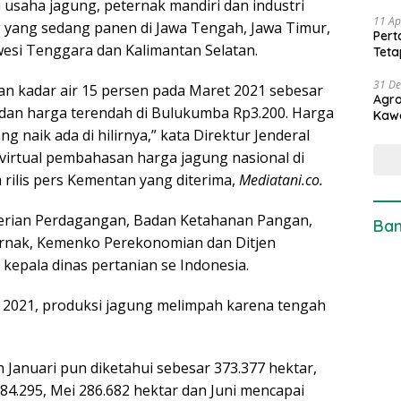
usaha jagung, peternak mandiri dan industri
11 Ap
yang sedang panen di Jawa Tengah, Jawa Timur,
Pert
esi Tenggara dan Kalimantan Selatan.
Teta
31 D
an kadar air 15 persen pada Maret 2021 sebesar
Agro
 dan harga terendah di Bulukumba Rp3.200. Harga
Kaw
g naik ada di hilirnya,” kata Direktur Jenderal
irtual pembahasan harga jagung nasional di
 rilis pers Kementan yang diterima,
Mediatani.co.
erian Perdagangan, Badan Ketahanan Pangan,
Ban
ternak, Kemenko Perekonomian dan Ditjen
epala dinas pertanian se Indonesia.
i 2021, produksi jagung melimpah karena tengah
 Januari pun diketahui sebesar 373.377 hektar,
284.295, Mei 286.682 hektar dan Juni mencapai