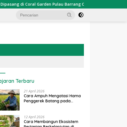
arden Pulau Barrang Caddi
PDKT Danau Tempe : Pendek
ajaran Terbaru
21 April 2026
Cara Ampuh Mengatasi Hama
Penggerek Batang pada
Tanaman Padi Secara Alami
dan Kimia
12 April 2026
Cara Membangun Ekosistem
Pertanian Berkelanjutan di