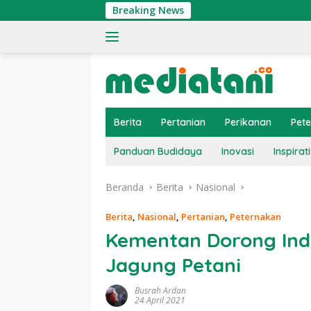
Langsung
Breaking News
T
ke
konten
Berita
Pertanian
Perikanan
Pet
Panduan Budidaya
Inovasi
Inspirati
Beranda
Berita
Nasional
Berita
,
Nasional
,
Pertanian
,
Peternakan
Kementan Dorong Ind
Jagung Petani
Busrah Ardan
24 April 2021