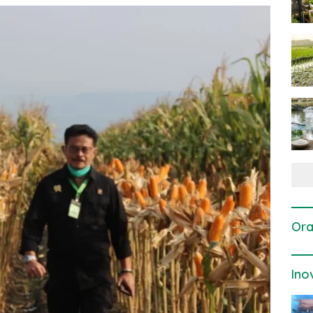
Ora
Ino