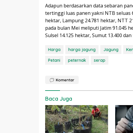
Adapun berdasarkan data sebaran pane
tertinggi luas panen yakni NTB seluas 6
hektar, Lampung 24.781 hektar, NTT 21
pada bulan Mei meliputi Jatim 91.045 h
Sulsel 14.125 hektar, Sumut 13.400 dan S
Harga
harga jagung
Jagung
Ke
Petani
peternak
serap
Komentar
Baca Juga