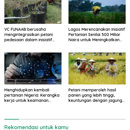
VC FUNAAB berusaha
Lagos Merencanakan Inisiatif
mengintegrasikan petani
Pertanian Senilai 500 Miliar
pedesaan dalam inisiatif
Naira untuk Meningkatkan
pertanian digital
Keamanan Pangan
Menghidupkan kembali
Petani memperoleh hasil
pertanian Nigeria: Kerangka
panen yang lebih tinggi,
kerja untuk keamanan
keuntungan dengan jagung
pangan dan stabilitas
TELA
ekonomi
Rekomendasi untuk kamu