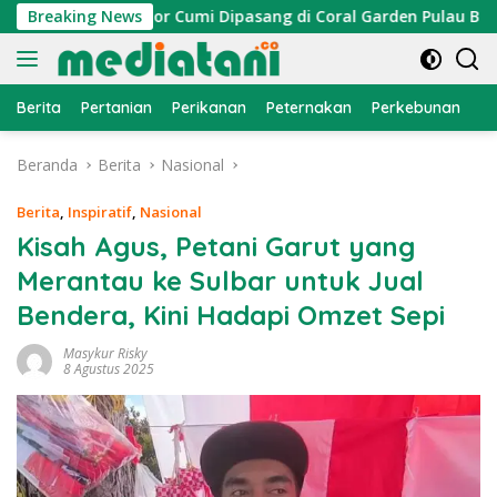
Langsung
yan, Atraktor Cumi Dipasang di Coral Garden Pulau Barrang Ca
Breaking News
ke
konten
Berita
Pertanian
Perikanan
Peternakan
Perkebunan
L
Beranda
Berita
Nasional
Berita
,
Inspiratif
,
Nasional
Kisah Agus, Petani Garut yang
Merantau ke Sulbar untuk Jual
Bendera, Kini Hadapi Omzet Sepi
Masykur Risky
8 Agustus 2025