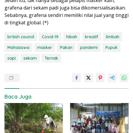
Selain itu, tak hanya sebagai pelapis masker kain,
grafena dari sekam padi juga bisa dikomersialisasikan.
Sebabnya, grafena sendiri memiliki nilai jual yang tinggi
di tingkat global. (*)
british council
Covid-19
hibah
kreatif
limbah
Mahasiswa
masker
Pakan
pandemi
Pupuk
sapi
sekam
Ternak
Baca Juga