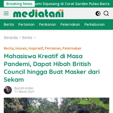
Langsung
traktor Cumi Dipasang di Coral Garden Pulau Barrang Caddi
Breaking News
ke
konten
Berita
Pertanian
Perikanan
Peternakan
Perkebunan
L
Beranda
Berita
Berita
,
Inovasi
,
Inspiratif
,
Pertanian
,
Peternakan
Mahasiswa Kreatif di Masa
Pandemi, Dapat Hibah British
Council hingga Buat Masker dari
Sekam
Busrah Ardan
17 Maret 2021