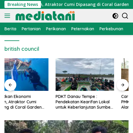
Langsung
konomi Nelayan, Atraktor Cumi Dipasang di Coral Garden Pula
Breaking News
ke
konten
Berita
Pertanian
Perikanan
Peternakan
Perkebunan
L
british council
PDKT Danau Tempe :
Cara Mengatasi Penyakit
Pendekatan Kearifan Lokal
PMK pada Sapi Perah Secara
untuk Keberlanjutan Sumber
Alami dan Medis
Daya Ikan