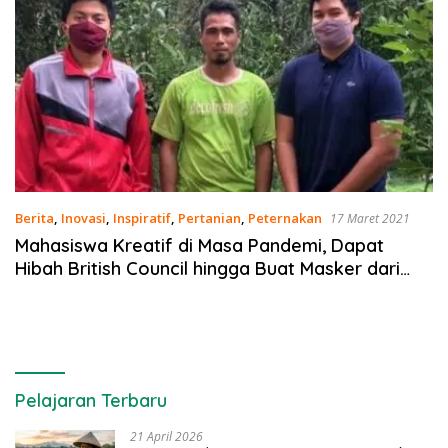
Berita
,
Inovasi
,
Inspiratif
,
Pertanian
,
Peternakan
17 Maret 2021
Mahasiswa Kreatif di Masa Pandemi, Dapat
Hibah British Council hingga Buat Masker dari
Sekam
Pelajaran Terbaru
21 April 2026